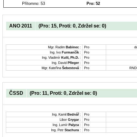
Přítomno: 53
Pro: 52
ANO 2011
(Pro: 15, Proti: 0, Zdržel se: 0)
Mgr. Radim
Babinec
:
Pro
d
Ing. Ivo
Furmančík
:
Pro
Ing. Vladimír
Kulil, Ph.D.
:
Pro
Ing. David
Pfleger
:
Pro
Mgr. Kateřina
Šebestová
:
Pro
RNDr
ČSSD
(Pro: 11, Proti: 0, Zdržel se: 0)
Ing. Kamil
Bednář
:
Pro
Libor
Grygar
:
Pro
Ing. Lumír
Palyza
:
Pro
Ing. Petr
Stachura
:
Pro