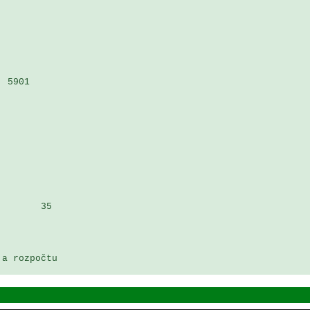
 5901 

       35

a rozpočtu
