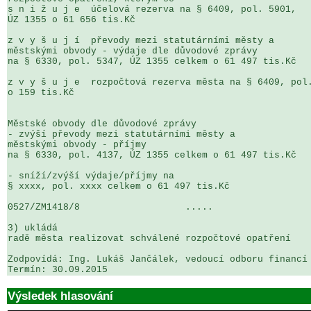
s n i ž u j e  účelová rezerva na § 6409, pol. 5901, 

ÚZ 1355 o 61 656 tis.Kč

z v y š u j í  převody mezi statutárními městy a 

městskými obvody - výdaje dle důvodové zprávy

na § 6330, pol. 5347, ÚZ 1355 celkem o 61 497 tis.Kč

z v y š u j e  rozpočtová rezerva města na § 6409, pol.
o 159 tis.Kč

Městské obvody dle důvodové zprávy

- zvýší převody mezi statutárními městy a 

městskými obvody - příjmy

na § 6330, pol. 4137, ÚZ 1355 celkem o 61 497 tis.Kč

- sníží/zvýší výdaje/příjmy na 

§ xxxx, pol. xxxx celkem o 61 497 tis.Kč

0527/ZM1418/8                   .....                  
3) ukládá

radě města realizovat schválené rozpočtové opatření

Zodpovídá: Ing. Lukáš Jančálek, vedoucí odboru financí 
Termín: 30.09.2015
Výsledek hlasování