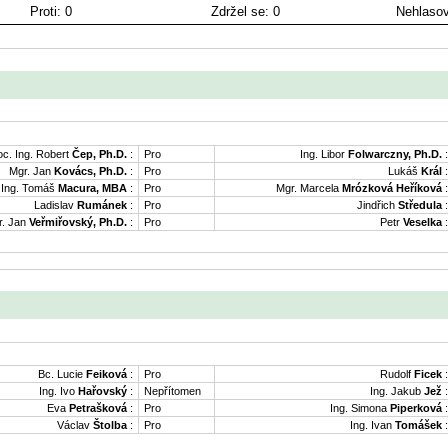
Proti: 0
Zdržel se: 0
Nehlasov
oc. Ing. Robert
Čep, Ph.D.
:
Pro
Ing. Libor
Folwarczny, Ph.D.
:
Mgr. Jan
Kovács, Ph.D.
:
Pro
Lukáš
Král
:
Ing. Tomáš
Macura, MBA
:
Pro
Mgr. Marcela
Mrózková Heříková
:
Ladislav
Rumánek
:
Pro
Jindřich
Středula
:
. Jan
Veřmiřovský, Ph.D.
:
Pro
Petr
Veselka
:
Bc. Lucie
Feiková
:
Pro
Rudolf
Ficek
:
Ing. Ivo
Hařovský
:
Nepřítomen
Ing. Jakub
Jež
:
Eva
Petrašková
:
Pro
Ing. Simona
Piperková
:
Václav
Štolba
:
Pro
Ing. Ivan
Tomášek
: