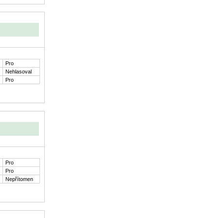
Pro
Nehlasoval
Pro
Pro
Pro
Nepřítomen