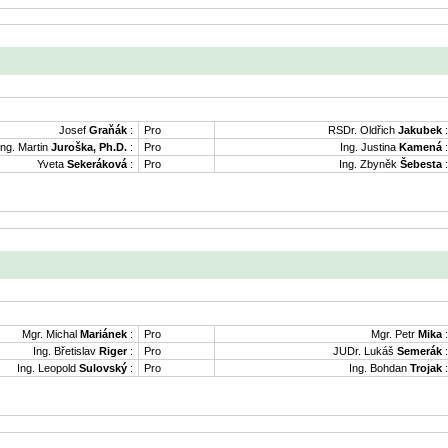
Josef
Graňák
:
Pro
RSDr. Oldřich
Jakubek
:
Ing. Martin
Juroška, Ph.D.
:
Pro
Ing. Justina
Kamená
:
Yveta
Sekeráková
:
Pro
Ing. Zbyněk
Šebesta
:
Mgr. Michal
Mariánek
:
Pro
Mgr. Petr
Mika
:
Ing. Břetislav
Riger
:
Pro
JUDr. Lukáš
Semerák
:
Ing. Leopold
Sulovský
:
Pro
Ing. Bohdan
Trojak
: