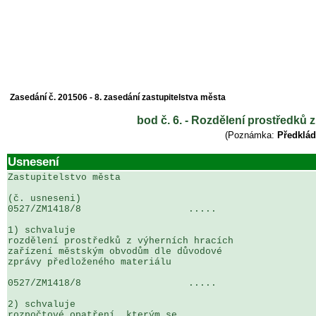
Zasedání č. 201506 - 8. zasedání zastupitelstva města
bod č. 6. - Rozdělení prostředků 
(Poznámka:
Předklád
Usnesení
Zastupitelstvo města

(č. usneseni)                                          
0527/ZM1418/8                   .....                  
1) schvaluje

rozdělení prostředků z výherních hracích 

zařízení městským obvodům dle důvodové 

zprávy předloženého materiálu

0527/ZM1418/8                   .....                  
2) schvaluje

rozpočtové opatření, kterým se
