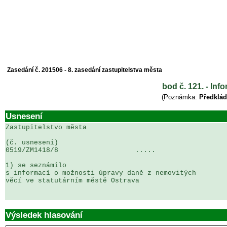
Zasedání č. 201506 - 8. zasedání zastupitelstva města
bod č. 121. - In
(Poznámka:
Předklád
Usnesení
Zastupitelstvo města

(č. usneseni)                                          
0519/ZM1418/8                   .....                  
1) se seznámilo

s informací o možnosti úpravy daně z nemovitých 

věcí ve statutárním městě Ostrava

Výsledek hlasování