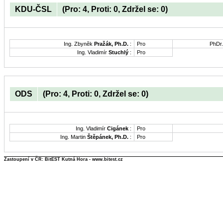
KDU-ČSL
(Pro: 4, Proti: 0, Zdržel se: 0)
Ing. Zbyněk
Pražák, Ph.D.
:
Pro
PhDr
Ing. Vladimír
Stuchlý
:
Pro
ODS
(Pro: 4, Proti: 0, Zdržel se: 0)
Ing. Vladimír
Cigánek
:
Pro
Ing. Martin
Štěpánek, Ph.D.
:
Pro
Zastoupení v ČR: BitEST Kutná Hora - www.bitest.cz