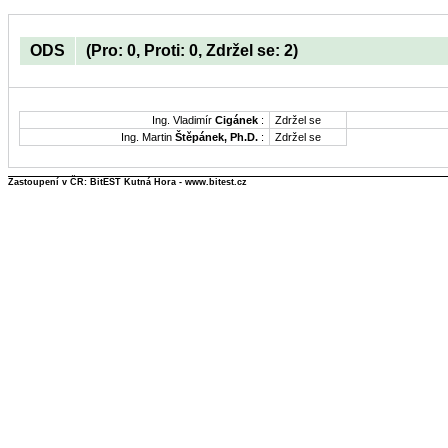
ODS
(Pro: 0, Proti: 0, Zdržel se: 2)
Ing. Vladimír
Cigánek
:
Zdržel se
Ing. Martin
Štěpánek, Ph.D.
:
Zdržel se
Zastoupení v ČR: BitEST Kutná Hora - www.bitest.cz