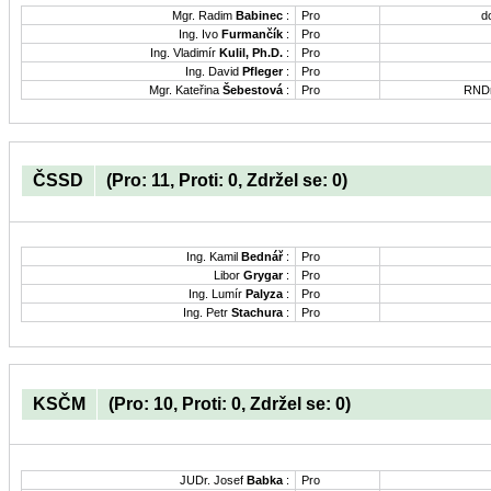
Mgr. Radim
Babinec
:
Pro
d
Ing. Ivo
Furmančík
:
Pro
Ing. Vladimír
Kulil, Ph.D.
:
Pro
Ing. David
Pfleger
:
Pro
Mgr. Kateřina
Šebestová
:
Pro
RNDr
ČSSD
(Pro: 11, Proti: 0, Zdržel se: 0)
Ing. Kamil
Bednář
:
Pro
Libor
Grygar
:
Pro
Ing. Lumír
Palyza
:
Pro
Ing. Petr
Stachura
:
Pro
KSČM
(Pro: 10, Proti: 0, Zdržel se: 0)
JUDr. Josef
Babka
:
Pro