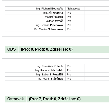
Ing. Richard
Bednařík
:
Nehlasoval
Ing. Jiří
Hrabina
:
Pro
Vladimír
Marek
:
Pro
Vojtěch
Mynář
:
Pro
Ing. Simona
Piperková
:
Pro
Bc. Monika
Schromová
:
Pro
ODS
(Pro: 9, Proti: 0, Zdržel se: 0)
Ing. František
Kolařík
:
Pro
Ing. Radomír
Michniak
:
Pro
Mgr. Lubomír
Pospíšil
:
Pro
Ing. Martin
Štěpánek
:
Pro
Ostravak
(Pro: 7, Proti: 0, Zdržel se: 0)