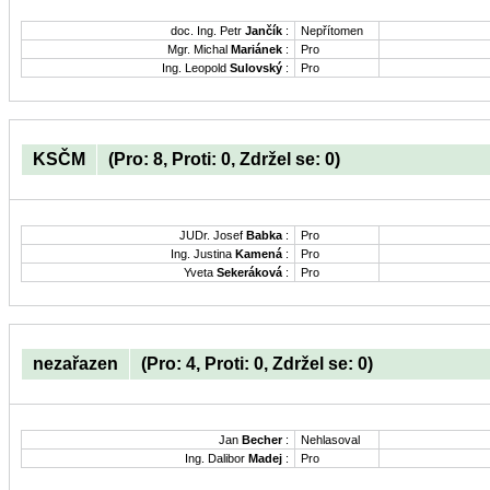
doc. Ing. Petr
Jančík
:
Nepřítomen
Mgr. Michal
Mariánek
:
Pro
Ing. Leopold
Sulovský
:
Pro
KSČM
(Pro: 8, Proti: 0, Zdržel se: 0)
JUDr. Josef
Babka
:
Pro
Ing. Justina
Kamená
:
Pro
Yveta
Sekeráková
:
Pro
nezařazen
(Pro: 4, Proti: 0, Zdržel se: 0)
Jan
Becher
:
Nehlasoval
Ing. Dalibor
Madej
:
Pro