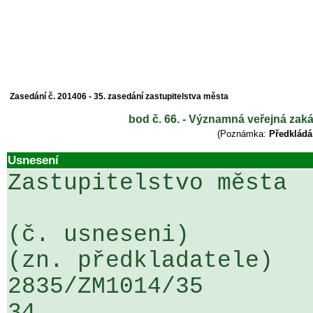
Zasedání č. 201406 - 35. zasedání zastupitelstva města
bod č. 66. - Významná veřejná zaká
(Poznámka:
Předkládá
Usnesení
Zastupitelstvo města

(č. usneseni)                                                  
(zn. předkladatele)

2835/ZM1014/35                   ...
34
