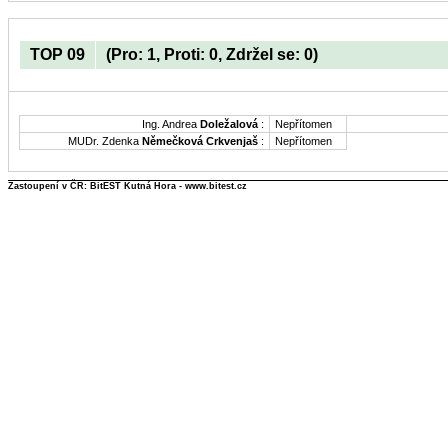
TOP 09
(Pro: 1, Proti: 0, Zdržel se: 0)
Ing. Andrea
Doležalová
:
Nepřítomen
MUDr. Zdenka
Němečková Crkvenjaš
:
Nepřítomen
Zastoupení v ČR: BitEST Kutná Hora - www.bitest.cz