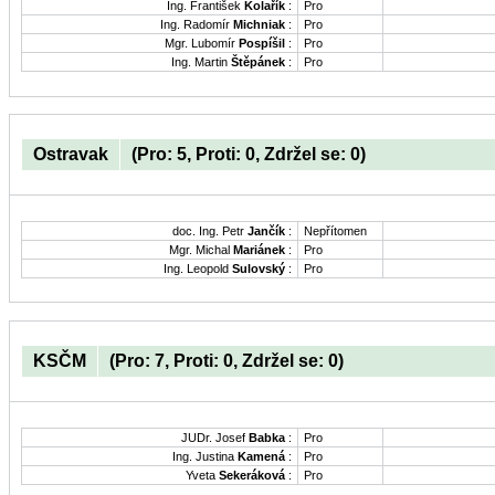
Ing. František
Kolařík
:
Pro
Ing. Radomír
Michniak
:
Pro
Mgr. Lubomír
Pospíšil
:
Pro
Ing. Martin
Štěpánek
:
Pro
Ostravak
(Pro: 5, Proti: 0, Zdržel se: 0)
doc. Ing. Petr
Jančík
:
Nepřítomen
Mgr. Michal
Mariánek
:
Pro
Ing. Leopold
Sulovský
:
Pro
KSČM
(Pro: 7, Proti: 0, Zdržel se: 0)
JUDr. Josef
Babka
:
Pro
Ing. Justina
Kamená
:
Pro
Yveta
Sekeráková
:
Pro