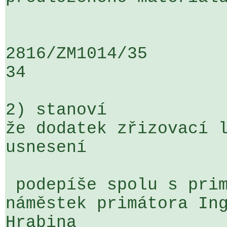
2816/ZM1014/35                   ...
34

2) stanoví

že dodatek zřizovací l
usnesení

 podepíše spolu s primátorem Ing. Petrem Kajnarem 
náměstek primátora Ing