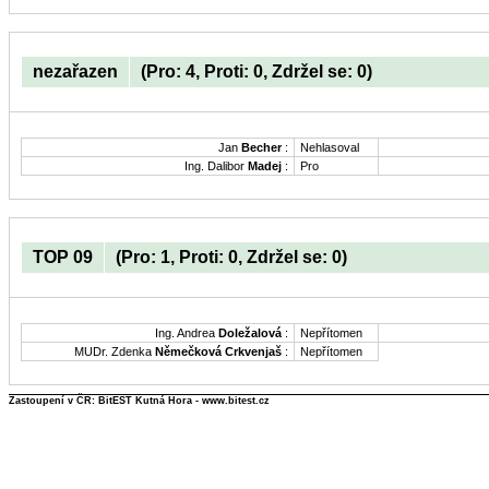
nezařazen
(Pro: 4, Proti: 0, Zdržel se: 0)
Jan
Becher
:
Nehlasoval
Ing. Dalibor
Madej
:
Pro
TOP 09
(Pro: 1, Proti: 0, Zdržel se: 0)
Ing. Andrea
Doležalová
:
Nepřítomen
MUDr. Zdenka
Němečková Crkvenjaš
:
Nepřítomen
Zastoupení v ČR: BitEST Kutná Hora - www.bitest.cz