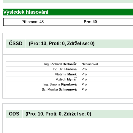
Výsledek hlasování
Přítomno: 48
Pro: 40
ČSSD
(Pro: 13, Proti: 0, Zdržel se: 0)
Ing. Richard
Bednařík
:
Nehlasoval
Ing. Jiří
Hrabina
:
Pro
Vladimír
Marek
:
Pro
Vojtěch
Mynář
:
Pro
Ing. Simona
Piperková
:
Pro
Bc. Monika
Schromová
:
Pro
ODS
(Pro: 10, Proti: 0, Zdržel se: 0)