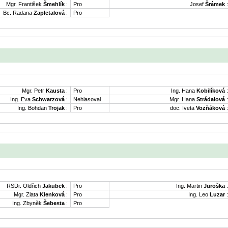
Mgr. František
Šmehlík
:
Pro
Josef
Šrámek
:
Bc. Radana
Zapletalová
:
Pro
Mgr. Petr
Kausta
:
Pro
Ing. Hana
Kobilíková
:
Ing. Eva
Schwarzová
:
Nehlasoval
Mgr. Hana
Strádalová
:
Ing. Bohdan
Trojak
:
Pro
doc. Iveta
Vozňáková
:
RSDr. Oldřich
Jakubek
:
Pro
Ing. Martin
Juroška
:
Mgr. Zlata
Klenková
:
Pro
Ing. Leo
Luzar
:
Ing. Zbyněk
Šebesta
:
Pro