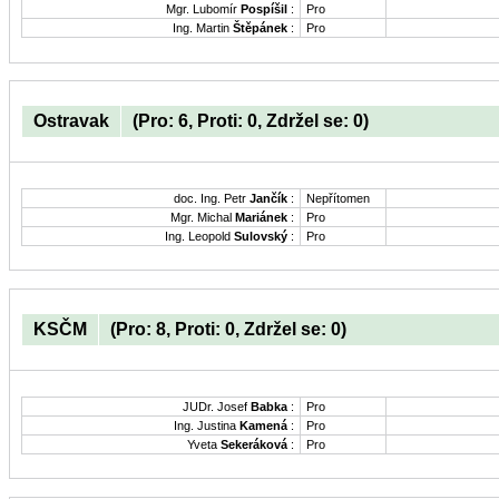
Mgr. Lubomír
Pospíšil
:
Pro
Ing. Martin
Štěpánek
:
Pro
Ostravak
(Pro: 6, Proti: 0, Zdržel se: 0)
doc. Ing. Petr
Jančík
:
Nepřítomen
Mgr. Michal
Mariánek
:
Pro
Ing. Leopold
Sulovský
:
Pro
KSČM
(Pro: 8, Proti: 0, Zdržel se: 0)
JUDr. Josef
Babka
:
Pro
Ing. Justina
Kamená
:
Pro
Yveta
Sekeráková
:
Pro