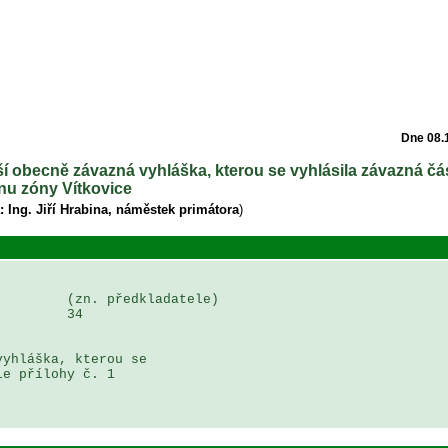
Dne 08.
uší obecně závazná vyhláška, kterou se vyhlásila závazná č
nu zóny Vítkovice
: Ing. Jiří Hrabina, náměstek primátora
)
        (zn. předkladatele)

        34

yhláška, kterou se 

e přílohy č. 1 
