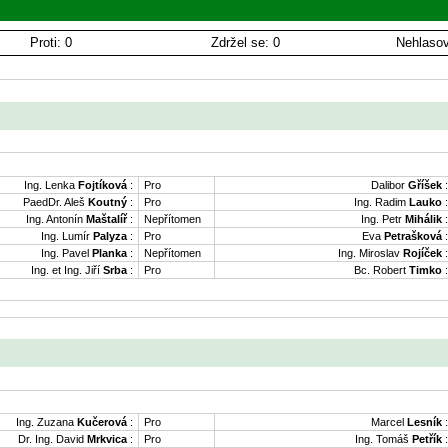
Proti: 0
Zdržel se: 0
Nehlasov
Ing. Lenka
Fojtíková
:
Pro
Dalibor
Gříšek
:
PaedDr. Aleš
Koutný
:
Pro
Ing. Radim
Lauko
:
Ing. Antonín
Maštalíř
:
Nepřítomen
Ing. Petr
Mihálik
:
Ing. Lumír
Palyza
:
Pro
Eva
Petrašková
:
Ing. Pavel
Planka
:
Nepřítomen
Ing. Miroslav
Rojíček
:
Ing. et Ing. Jiří
Srba
:
Pro
Bc. Robert
Timko
:
Ing. Zuzana
Kučerová
:
Pro
Marcel
Lesník
:
Dr. Ing. David
Mrkvica
:
Pro
Ing. Tomáš
Petřík
: