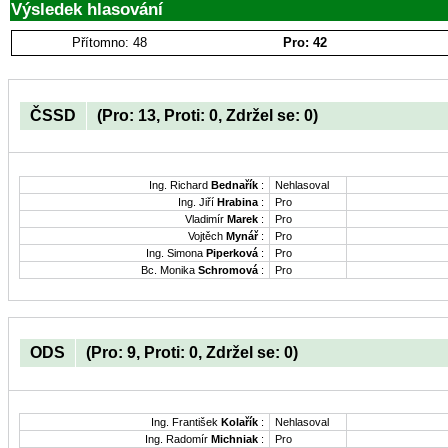
Výsledek hlasování
Přítomno: 48
Pro: 42
ČSSD
(Pro: 13, Proti: 0, Zdržel se: 0)
Ing. Richard
Bednařík
:
Nehlasoval
Ing. Jiří
Hrabina
:
Pro
Vladimír
Marek
:
Pro
Vojtěch
Mynář
:
Pro
Ing. Simona
Piperková
:
Pro
Bc. Monika
Schromová
:
Pro
ODS
(Pro: 9, Proti: 0, Zdržel se: 0)
Ing. František
Kolařík
:
Nehlasoval
Ing. Radomír
Michniak
:
Pro