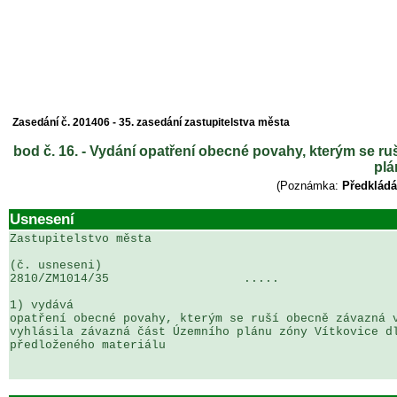
Zasedání č. 201406 - 35. zasedání zastupitelstva města
bod č. 16. - Vydání opatření obecné povahy, kterým se r
plá
(Poznámka:
Předkládá
Usnesení
Zastupitelstvo města

(č. usneseni)                                          
2810/ZM1014/35                   .....                 
1) vydává

opatření obecné povahy, kterým se ruší obecně závazná v
vyhlásila závazná část Územního plánu zóny Vítkovice dl
předloženého materiálu
