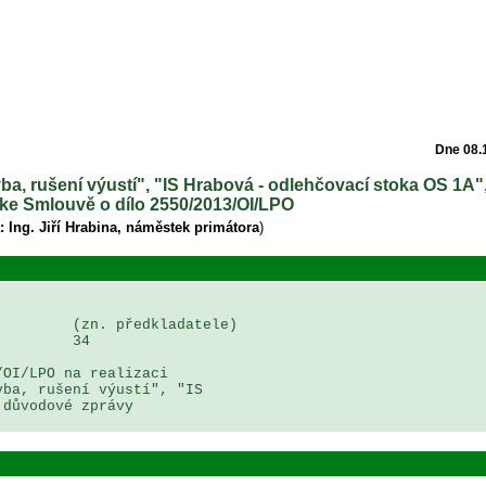
Dne 08.
tavba, rušení výustí", "IS Hrabová - odlehčovací stoka OS 1A
 ke Smlouvě o dílo 2550/2013/OI/LPO
: Ing. Jiří Hrabina, náměstek primátora
)
        (zn. předkladatele)

        34

OI/LPO na realizaci 

ba, rušení výustí", "IS 

důvodové zprávy 
