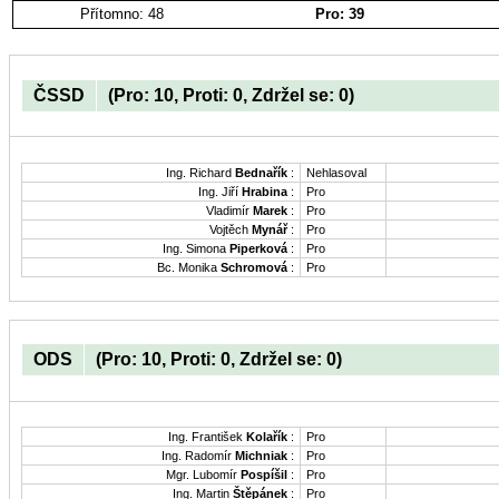
Přítomno: 48
Pro: 39
ČSSD
(Pro: 10, Proti: 0, Zdržel se: 0)
Ing. Richard
Bednařík
:
Nehlasoval
Ing. Jiří
Hrabina
:
Pro
Vladimír
Marek
:
Pro
Vojtěch
Mynář
:
Pro
Ing. Simona
Piperková
:
Pro
Bc. Monika
Schromová
:
Pro
ODS
(Pro: 10, Proti: 0, Zdržel se: 0)
Ing. František
Kolařík
:
Pro
Ing. Radomír
Michniak
:
Pro
Mgr. Lubomír
Pospíšil
:
Pro
Ing. Martin
Štěpánek
:
Pro