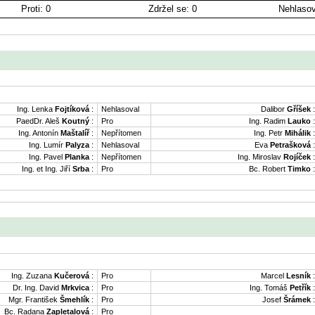
Proti: 0
Zdržel se: 0
Nehlasov
Ing. Lenka
Fojtíková
:
Nehlasoval
Dalibor
Gříšek
:
PaedDr. Aleš
Koutný
:
Pro
Ing. Radim
Lauko
:
Ing. Antonín
Maštalíř
:
Nepřítomen
Ing. Petr
Mihálik
:
Ing. Lumír
Palyza
:
Nehlasoval
Eva
Petrašková
:
Ing. Pavel
Planka
:
Nepřítomen
Ing. Miroslav
Rojíček
:
Ing. et Ing. Jiří
Srba
:
Pro
Bc. Robert
Timko
:
Ing. Zuzana
Kučerová
:
Pro
Marcel
Lesník
:
Dr. Ing. David
Mrkvica
:
Pro
Ing. Tomáš
Petřík
:
Mgr. František
Šmehlík
:
Pro
Josef
Šrámek
:
Bc. Radana
Zapletalová
:
Pro