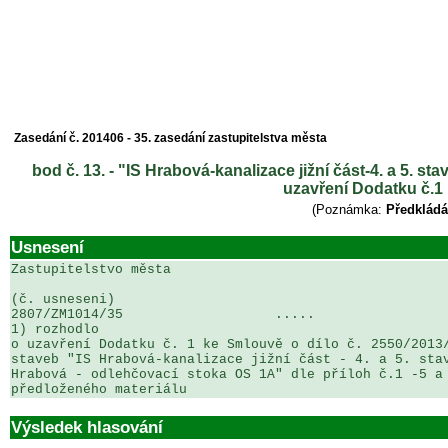
Zasedání č. 201406 - 35. zasedání zastupitelstva města
bod č. 13. - "IS Hrabová-kanalizace jižní část-4. a 5. s
uzavření Dodatku č.1
(Poznámka:
Předkládá
Usnesení
Zastupitelstvo města

(č. usneseni)                                          
2807/ZM1014/35                   .....                 
1) rozhodlo

o uzavření Dodatku č. 1 ke Smlouvě o dílo č. 2550/2013/
staveb "IS Hrabová-kanalizace jižní část - 4. a 5. stav
Hrabová - odlehčovací stoka OS 1A" dle příloh č.1 -5 a 
předloženého materiálu
Výsledek hlasování