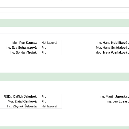
Mgr. Petr
Kausta
:
Nehlasoval
Ing. Hana
Kobilíková
:
Ing. Eva
Schwarzová
:
Pro
Mgr. Hana
Strádalová
:
Ing. Bohdan
Trojak
:
Pro
doc. Iveta
Vozňáková
:
RSDr. Oldřich
Jakubek
:
Pro
Ing. Martin
Juroška
:
Mgr. Zlata
Klenková
:
Pro
Ing. Leo
Luzar
:
Ing. Zbyněk
Šebesta
:
Nehlasoval