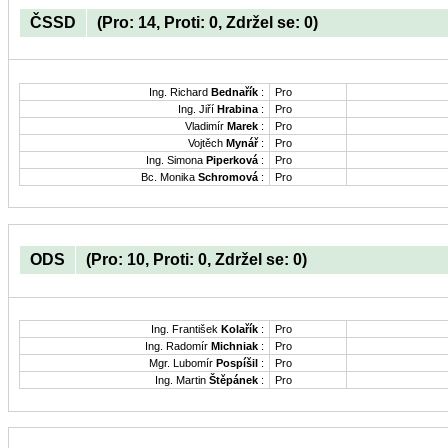
ČSSD
(Pro: 14, Proti: 0, Zdržel se: 0)
Ing. Richard
Bednařík
:
Pro
Ing. Jiří
Hrabina
:
Pro
Vladimír
Marek
:
Pro
Vojtěch
Mynář
:
Pro
Ing. Simona
Piperková
:
Pro
Bc. Monika
Schromová
:
Pro
ODS
(Pro: 10, Proti: 0, Zdržel se: 0)
Ing. František
Kolařík
:
Pro
Ing. Radomír
Michniak
:
Pro
Mgr. Lubomír
Pospíšil
:
Pro
Ing. Martin
Štěpánek
:
Pro