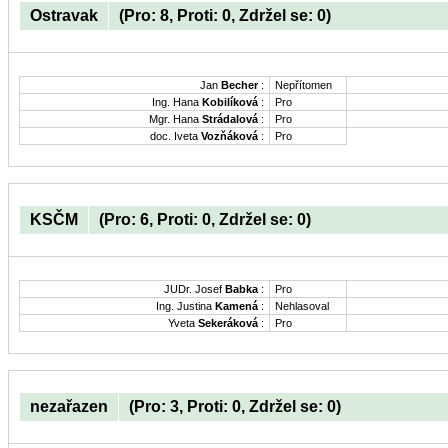
Ostravak
(Pro: 8, Proti: 0, Zdržel se: 0)
Jan
Becher
:
Nepřítomen
Ing. Hana
Kobilíková
:
Pro
Mgr. Hana
Strádalová
:
Pro
doc. Iveta
Vozňáková
:
Pro
KSČM
(Pro: 6, Proti: 0, Zdržel se: 0)
JUDr. Josef
Babka
:
Pro
Ing. Justina
Kamená
:
Nehlasoval
Yveta
Sekeráková
:
Pro
nezařazen
(Pro: 3, Proti: 0, Zdržel se: 0)