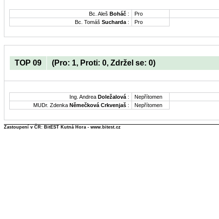
Bc. Aleš
Boháč
:
Pro
Bc. Tomáš
Sucharda
:
Pro
TOP 09
(Pro: 1, Proti: 0, Zdržel se: 0)
Ing. Andrea
Doležalová
:
Nepřítomen
MUDr. Zdenka
Němečková Crkvenjaš
:
Nepřítomen
Zastoupení v ČR: BitEST Kutná Hora - www.bitest.cz