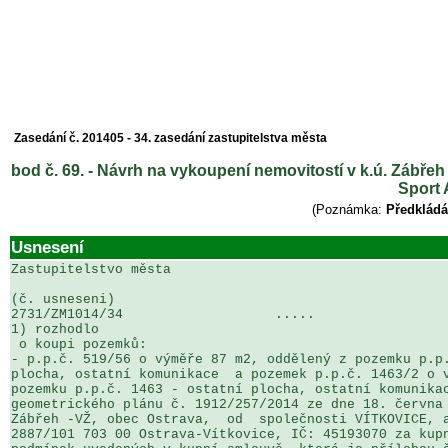
Zasedání č. 201405 - 34. zasedání zastupitelstva města
bod č. 69. - Návrh na vykoupení nemovitostí v k.ú. Zábřeh
Sport 
(Poznámka:
Předkládá
Usnesení
Zastupitelstvo města

(č. usneseni)                                          
2731/ZM1014/34                   .....                 
1) rozhodlo

 o koupi pozemků:  

- p.p.č. 519/56 o výměře 87 m2, oddělený z pozemku p.p.
plocha, ostatní komunikace  a pozemek p.p.č. 1463/2 o v
pozemku p.p.č. 1463 - ostatní plocha, ostatní komunikac
geometrického plánu č. 1912/257/2014 ze dne 18. června 
Zábřeh -VŽ, obec Ostrava,  od  společnosti VÍTKOVICE, a
2887/101 703 00 Ostrava-Vítkovice, IČ: 45193070 za kupn