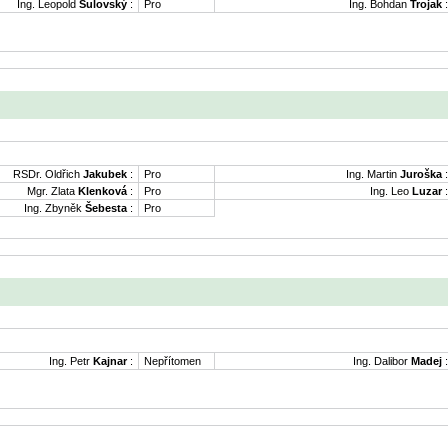
Ing. Leopold
Sulovský
:
Pro
Ing. Bohdan
Trojak
:
RSDr. Oldřich
Jakubek
:
Pro
Ing. Martin
Juroška
:
Mgr. Zlata
Klenková
:
Pro
Ing. Leo
Luzar
:
Ing. Zbyněk
Šebesta
:
Pro
Ing. Petr
Kajnar
:
Nepřítomen
Ing. Dalibor
Madej
: