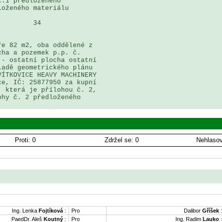
.1 předloženého 

oženého materiálu

        34

e 82 m2, oba oddělené z 

ha a pozemek p.p. č. 

- ostatní plocha ostatní 

adě geometrického plánu 

ÍTKOVICE HEAVY MACHINERY 

e, IČ: 25877950 za kupní 

 která je přílohou č. 2, 

hy č. 2 předloženého 

Proti: 0
Zdržel se: 0
Nehlasov
Ing. Lenka
Fojtíková
:
Pro
Dalibor
Gříšek
:
PaedDr. Aleš
Koutný
:
Pro
Ing. Radim
Lauko
: