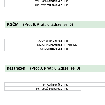
Mgr. Hana
Strádalová
:
Pro
doc. Iveta
Vozňáková
:
Pro
KSČM
(Pro: 6, Proti: 0, Zdržel se: 0)
JUDr. Josef
Babka
:
Pro
Ing. Justina
Kamená
:
Nehlasoval
Yveta
Sekeráková
:
Pro
nezařazen
(Pro: 3, Proti: 0, Zdržel se: 0)
Bc. Aleš
Boháč
:
Pro
Bc. Tomáš
Sucharda
:
Pro