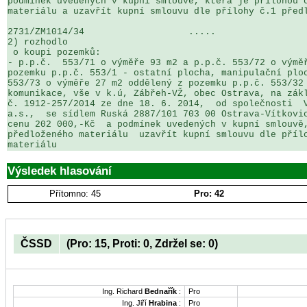
podmínek uvedených v kupní smlouvě, která je přílohou č
materiálu a uzavřít kupní smlouvu dle přílohy č.1 předl
2731/ZM1014/34                   .....                 
2) rozhodlo

 o koupi pozemků:

- p.p.č.  553/71 o výměře 93 m2 a p.p.č. 553/72 o výměř
pozemku p.p.č. 553/1 - ostatní plocha, manipulační ploc
553/73 o výměře 27 m2 oddělený z pozemku p.p.č. 553/32 
komunikace, vše v k.ú, Zábřeh-VŽ, obec Ostrava, na zákl
č. 1912-257/2014 ze dne 18. 6. 2014,  od společnosti  V
a.s.,  se sídlem Ruská 2887/101 703 00 Ostrava-Vítkovic
cenu 202 000,-Kč  a podmínek uvedených v kupní smlouvě,
předloženého materiálu  uzavřít kupní smlouvu dle přílo
materiálu
Výsledek hlasování
Přítomno: 45
Pro: 42
ČSSD
(Pro: 15, Proti: 0, Zdržel se: 0)
Ing. Richard
Bednařík
:
Pro
Ing. Jiří
Hrabina
:
Pro