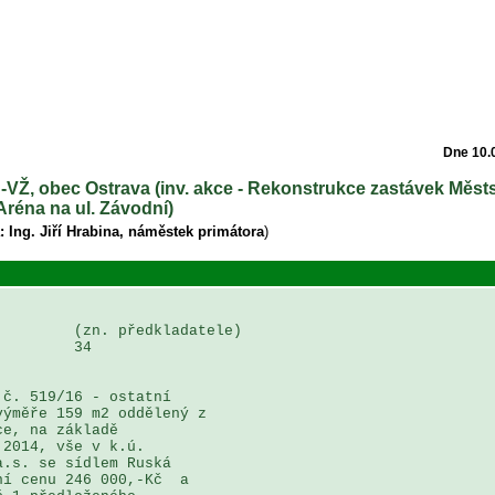
Dne 10.
 -VŽ, obec Ostrava (inv. akce - Rekonstrukce zastávek Měst
Aréna na ul. Závodní)
: Ing. Jiří Hrabina, náměstek primátora
)
        (zn. předkladatele)

        34

č. 519/16 - ostatní 

ýměře 159 m2 oddělený z 

e, na základě  

2014, vše v k.ú.   

.s. se sídlem Ruská 

í cenu 246 000,-Kč  a    
