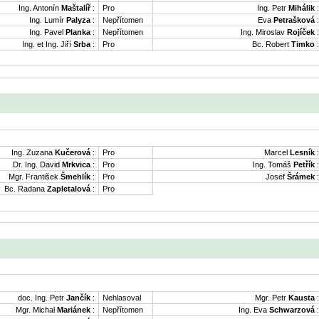
Ing. Antonín
Maštalíř
:
Pro
Ing. Petr
Mihálik
:
Ing. Lumír
Palyza
:
Nepřítomen
Eva
Petrašková
:
Ing. Pavel
Planka
:
Nepřítomen
Ing. Miroslav
Rojíček
:
Ing. et Ing. Jiří
Srba
:
Pro
Bc. Robert
Timko
:
Ing. Zuzana
Kučerová
:
Pro
Marcel
Lesník
:
Dr. Ing. David
Mrkvica
:
Pro
Ing. Tomáš
Petřík
:
Mgr. František
Šmehlík
:
Pro
Josef
Šrámek
:
Bc. Radana
Zapletalová
:
Pro
doc. Ing. Petr
Jančík
:
Nehlasoval
Mgr. Petr
Kausta
:
Mgr. Michal
Mariánek
:
Nepřítomen
Ing. Eva
Schwarzová
: