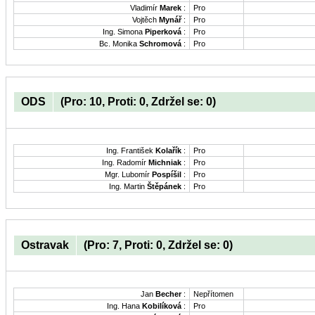
Vladimír
Marek
:
Pro
Vojtěch
Mynář
:
Pro
Ing. Simona
Piperková
:
Pro
Bc. Monika
Schromová
:
Pro
ODS
(Pro: 10, Proti: 0, Zdržel se: 0)
Ing. František
Kolařík
:
Pro
Ing. Radomír
Michniak
:
Pro
Mgr. Lubomír
Pospíšil
:
Pro
Ing. Martin
Štěpánek
:
Pro
Ostravak
(Pro: 7, Proti: 0, Zdržel se: 0)
Jan
Becher
:
Nepřítomen
Ing. Hana
Kobilíková
:
Pro