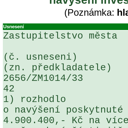
(Poznámka:
hl
Usnesení
Zastupitelstvo města

(č. usneseni)                                                  
(zn. předkladatele)

2656/ZM1014/33                   ...
42

1) rozhodlo

o navýšení poskytnuté 
4.900.400,- Kč na více