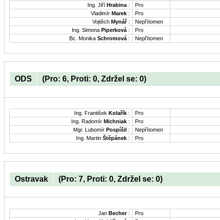
Ing. Jiří
Hrabina
:
Pro
Vladimír
Marek
:
Pro
Vojtěch
Mynář
:
Nepřítomen
Ing. Simona
Piperková
:
Pro
Bc. Monika
Schromová
:
Nepřítomen
ODS
(Pro: 6, Proti: 0, Zdržel se: 0)
Ing. František
Kolařík
:
Pro
Ing. Radomír
Michniak
:
Pro
Mgr. Lubomír
Pospíšil
:
Nepřítomen
Ing. Martin
Štěpánek
:
Pro
Ostravak
(Pro: 7, Proti: 0, Zdržel se: 0)
Jan
Becher
:
Pro