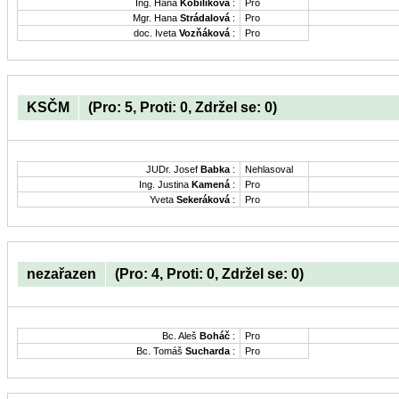
Ing. Hana
Kobilíková
:
Pro
Mgr. Hana
Strádalová
:
Pro
doc. Iveta
Vozňáková
:
Pro
KSČM
(Pro: 5, Proti: 0, Zdržel se: 0)
JUDr. Josef
Babka
:
Nehlasoval
Ing. Justina
Kamená
:
Pro
Yveta
Sekeráková
:
Pro
nezařazen
(Pro: 4, Proti: 0, Zdržel se: 0)
Bc. Aleš
Boháč
:
Pro
Bc. Tomáš
Sucharda
:
Pro