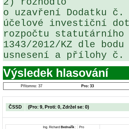
2) rozhodlo

o uzavření Dodatku č. 
účelové investiční dot
rozpočtu statutárního 
1343/2012/KZ dle bodu 
usnesení a přílohy č.
Výsledek hlasování
Přítomno: 37
Pro: 33
ČSSD
(Pro: 9, Proti: 0, Zdržel se: 0)
Ing. Richard
Bednařík
:
Pro