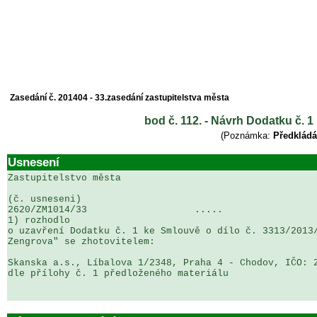
Zasedání č. 201404 - 33.zasedání zastupitelstva města
bod č. 112. - Návrh Dodatku č.
(Poznámka:
Předkládá
Usnesení
Zastupitelstvo města

(č. usneseni)                                          
2620/ZM1014/33                   .....                 
1) rozhodlo

o uzavření Dodatku č. 1 ke Smlouvě o dílo č. 3313/2013/
Zengrova" se zhotovitelem:

Skanska a.s., Líbalova 1/2348, Praha 4 - Chodov, IČO: 2
dle přílohy č. 1 předloženého materiálu
