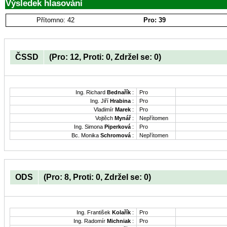
Výsledek hlasování
Přítomno: 42
Pro: 39
ČSSD
(Pro: 12, Proti: 0, Zdržel se: 0)
Ing. Richard
Bednařík
:
Pro
Ing. Jiří
Hrabina
:
Pro
Vladimír
Marek
:
Pro
Vojtěch
Mynář
:
Nepřítomen
Ing. Simona
Piperková
:
Pro
Bc. Monika
Schromová
:
Nepřítomen
ODS
(Pro: 8, Proti: 0, Zdržel se: 0)
Ing. František
Kolařík
:
Pro
Ing. Radomír
Michniak
:
Pro