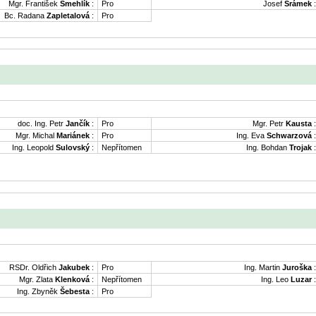
Mgr. František
Šmehlík
:
Pro
Josef
Šrámek
:
Bc. Radana
Zapletalová
:
Pro
doc. Ing. Petr
Jančík
:
Pro
Mgr. Petr
Kausta
:
Mgr. Michal
Mariánek
:
Pro
Ing. Eva
Schwarzová
:
Ing. Leopold
Sulovský
:
Nepřítomen
Ing. Bohdan
Trojak
:
RSDr. Oldřich
Jakubek
:
Pro
Ing. Martin
Juroška
:
Mgr. Zlata
Klenková
:
Nepřítomen
Ing. Leo
Luzar
:
Ing. Zbyněk
Šebesta
:
Pro