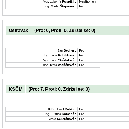
Mgr. Lubomír
Pospíšil
:
Nepřítomen
Ing. Martin
Štěpánek
:
Pro
Ostravak
(Pro: 6, Proti: 0, Zdržel se: 0)
Jan
Becher
:
Pro
Ing. Hana
Kobilíková
:
Pro
Mgr. Hana
Strádalová
:
Pro
doc. Iveta
Vozňáková
:
Pro
KSČM
(Pro: 7, Proti: 0, Zdržel se: 0)
JUDr. Josef
Babka
:
Pro
Ing. Justina
Kamená
:
Pro
Yveta
Sekeráková
:
Pro