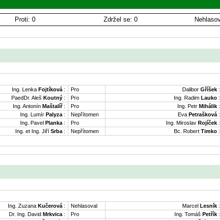
Proti: 0
Zdržel se: 0
Nehlasov
Ing. Lenka
Fojtíková
:
Pro
Dalibor
Gříšek
:
PaedDr. Aleš
Koutný
:
Pro
Ing. Radim
Lauko
:
Ing. Antonín
Maštalíř
:
Pro
Ing. Petr
Mihálik
:
Ing. Lumír
Palyza
:
Nepřítomen
Eva
Petrašková
:
Ing. Pavel
Planka
:
Pro
Ing. Miroslav
Rojíček
:
Ing. et Ing. Jiří
Srba
:
Nepřítomen
Bc. Robert
Timko
:
Ing. Zuzana
Kučerová
:
Nehlasoval
Marcel
Lesník
:
Dr. Ing. David
Mrkvica
:
Pro
Ing. Tomáš
Petřík
: