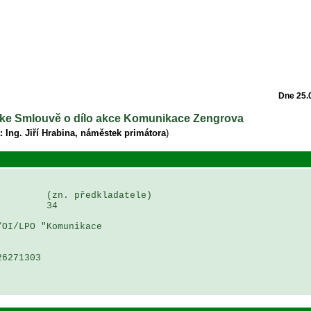
Dne 25.
 1 ke Smlouvě o dílo akce Komunikace Zengrova
: Ing. Jiří Hrabina, náměstek primátora
)
        (zn. předkladatele)

        34

OI/LPO "Komunikace 

6271303
