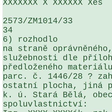
XXXXXXX X XXXXXX Xes

2573/ZM1014/33                   ...
34

6) rozhodlo

na straně oprávněného,
služebnosti dle příloh
předloženého materiálu
parc. č. 1446/28 ? zah
ostatní plocha, jiná p
k. ú. Stará Bělá, obec
spoluvlastnictví:
