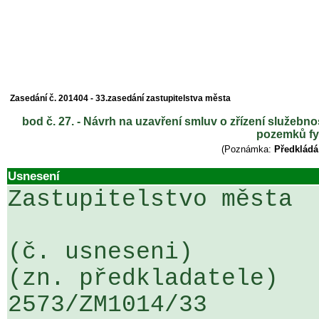
Zasedání č. 201404 - 33.zasedání zastupitelstva města
bod č. 27. - Návrh na uzavření smluv o zřízení služebn
pozemků f
(Poznámka:
Předkládá
Usnesení
Zastupitelstvo města

(č. usneseni)                                                  
(zn. předkladatele)

2573/ZM1014/33                   ...