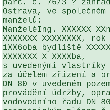
parc. č. 76/3 ? zahrad
Ostrava, ve společném 
manželů:

ManželéIng. XXXXXX XXn
XXXXXXX XXXXXXXX, rok 
1XX6oba bydliště XXXXX
XXXXXXX X XXXXba,

s uvedenými vlastníky 
za účelem zřízení a pr
DN 80 v uvedeném pozem
provádění údržby, opra
vodovodního řadu DN 80