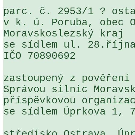
parc. č. 2953/1 ? osta
v k. ú. Poruba, obec O
Moravskoslezský kraj

se sídlem ul. 28.října
IČO 70890692

zastoupený z pověření 
Správou silnic Moravsk
příspěvkovou organizac
se sídlem Úprkova 1, 7
středisko Ostrava, Úpr