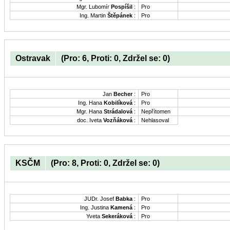
Mgr. Lubomír
Pospíšil
:
Pro
Ing. Martin
Štěpánek
:
Pro
Ostravak
(Pro: 6, Proti: 0, Zdržel se: 0)
Jan
Becher
:
Pro
Ing. Hana
Kobilíková
:
Pro
Mgr. Hana
Strádalová
:
Nepřítomen
doc. Iveta
Vozňáková
:
Nehlasoval
KSČM
(Pro: 8, Proti: 0, Zdržel se: 0)
JUDr. Josef
Babka
:
Pro
Ing. Justina
Kamená
:
Pro
Yveta
Sekeráková
:
Pro