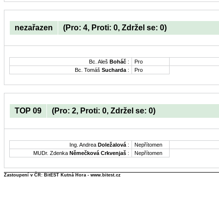
nezařazen
(Pro: 4, Proti: 0, Zdržel se: 0)
Bc. Aleš
Boháč
:
Pro
Bc. Tomáš
Sucharda
:
Pro
TOP 09
(Pro: 2, Proti: 0, Zdržel se: 0)
Ing. Andrea
Doležalová
:
Nepřítomen
MUDr. Zdenka
Němečková Crkvenjaš
:
Nepřítomen
Zastoupení v ČR: BitEST Kutná Hora - www.bitest.cz