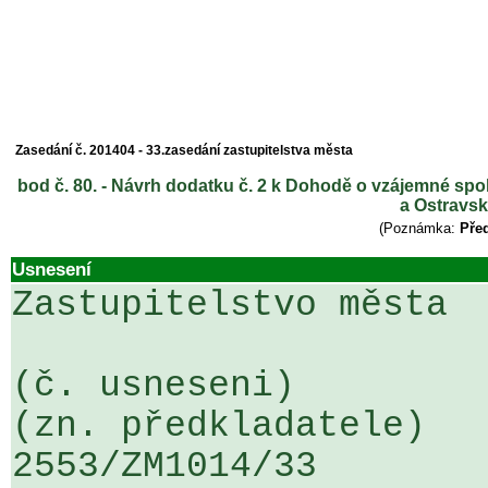
Zasedání č. 201404 - 33.zasedání zastupitelstva města
bod č. 80. - Návrh dodatku č. 2 k Dohodě o vzájemné sp
a Ostravsk
(Poznámka:
Před
Usnesení
Zastupitelstvo města

(č. usneseni)                                                  
(zn. předkladatele)

2553/ZM1014/33                   ...