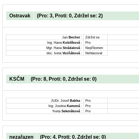
Ostravak
(Pro: 3, Proti: 0, Zdržel se: 2)
Jan
Becher
:
Zdržel se
Ing. Hana
Kobilíková
:
Pro
Mgr. Hana
Strádalová
:
Nepřítomen
doc. Iveta
Vozňáková
:
Nehlasoval
KSČM
(Pro: 8, Proti: 0, Zdržel se: 0)
JUDr. Josef
Babka
:
Pro
Ing. Justina
Kamená
:
Pro
Yveta
Sekeráková
:
Pro
nezařazen
(Pro: 4, Proti: 0, Zdržel se: 0)