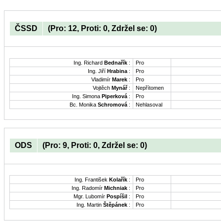
ČSSD
(Pro: 12, Proti: 0, Zdržel se: 0)
Ing. Richard
Bednařík
:
Pro
Ing. Jiří
Hrabina
:
Pro
Vladimír
Marek
:
Pro
Vojtěch
Mynář
:
Nepřítomen
Ing. Simona
Piperková
:
Pro
Bc. Monika
Schromová
:
Nehlasoval
ODS
(Pro: 9, Proti: 0, Zdržel se: 0)
Ing. František
Kolařík
:
Pro
Ing. Radomír
Michniak
:
Pro
Mgr. Lubomír
Pospíšil
:
Pro
Ing. Martin
Štěpánek
:
Pro