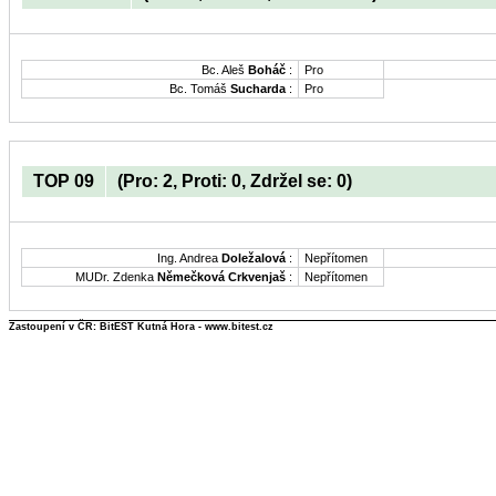
Bc. Aleš
Boháč
:
Pro
Bc. Tomáš
Sucharda
:
Pro
TOP 09
(Pro: 2, Proti: 0, Zdržel se: 0)
Ing. Andrea
Doležalová
:
Nepřítomen
MUDr. Zdenka
Němečková Crkvenjaš
:
Nepřítomen
Zastoupení v ČR: BitEST Kutná Hora - www.bitest.cz