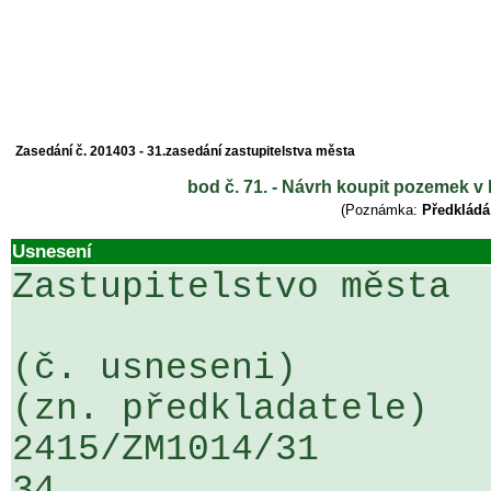
Zasedání č. 201403 - 31.zasedání zastupitelstva města
bod č. 71. - Návrh koupit pozemek v 
(Poznámka:
Předkládá
Usnesení
Zastupitelstvo města

(č. usneseni)                                                  
(zn. předkladatele)

2415/ZM1014/31                   ...
34
