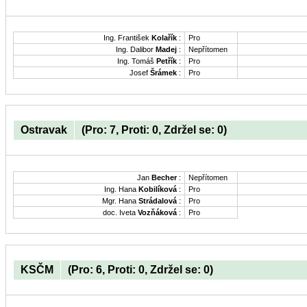
Ing. František
Kolařík
:
Pro
Ing. Dalibor
Madej
:
Nepřítomen
Ing. Tomáš
Petřík
:
Pro
Josef
Šrámek
:
Pro
Ostravak
(Pro: 7, Proti: 0, Zdržel se: 0)
Jan
Becher
:
Nepřítomen
Ing. Hana
Kobilíková
:
Pro
Mgr. Hana
Strádalová
:
Pro
doc. Iveta
Vozňáková
:
Pro
KSČM
(Pro: 6, Proti: 0, Zdržel se: 0)