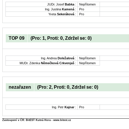
JUDr. Josef
Babka
:
Nepřítomen
Ing. Justina
Kamená
:
Pro
Yveta
Sekeráková
:
Pro
TOP 09
(Pro: 1, Proti: 0, Zdržel se: 0)
Ing. Andrea
Doležalová
:
Nepřítomen
MUDr. Zdenka
Němečková Crkvenjaš
:
Nepřítomen
nezařazen
(Pro: 2, Proti: 0, Zdržel se: 0)
Ing. Petr
Kajnar
:
Pro
Zastoupení v ČR: BitEST Kutná Hora - www.bitest.cz