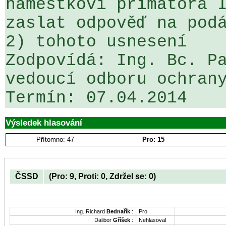
náměstkovi primátora I
zaslat odpověď na podá
2) tohoto usnesení

Zodpovídá: Ing. Bc. Pa
vedoucí odboru ochrany
Termín: 07.04.2014
Výsledek hlasování
Přítomno: 47
Pro: 15
ČSSD
(Pro: 9, Proti: 0, Zdržel se: 0)
Ing. Richard
Bednařík
:
Pro
Dalibor
Gříšek
:
Nehlasoval