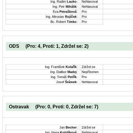
Ing. Radim
Lauko
:
Nehlasoval
Ing. Petr
Mihálik
:
Nehlasoval
Eva
Petrašková
:
Pro
Ing. Miroslav
Rojíček
:
Pro
Bc. Robert
Timko
:
Pro
ODS
(Pro: 4, Proti: 1, Zdržel se: 2)
Ing. František
Kolařík
:
Zdržel se
Ing. Dalibor
Madej
:
Nepřítomen
Ing. Tomáš
Petřík
:
Pro
Josef
Šrámek
:
Nehlasoval
Ostravak
(Pro: 0, Proti: 0, Zdržel se: 7)
Jan
Becher
:
Zdržel se
Ing. Hana
Kobilíková
:
Nehlasoval