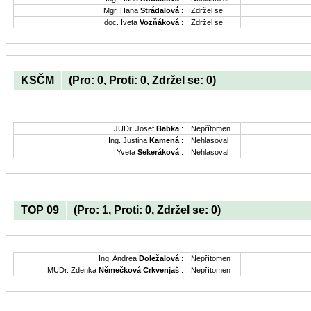
Mgr. Hana
Strádalová
:
Zdržel se
doc. Iveta
Vozňáková
:
Zdržel se
KSČM
(Pro: 0, Proti: 0, Zdržel se: 0)
JUDr. Josef
Babka
:
Nepřítomen
Ing. Justina
Kamená
:
Nehlasoval
Yveta
Sekeráková
:
Nehlasoval
TOP 09
(Pro: 1, Proti: 0, Zdržel se: 0)
Ing. Andrea
Doležalová
:
Nepřítomen
MUDr. Zdenka
Němečková Crkvenjaš
:
Nepřítomen