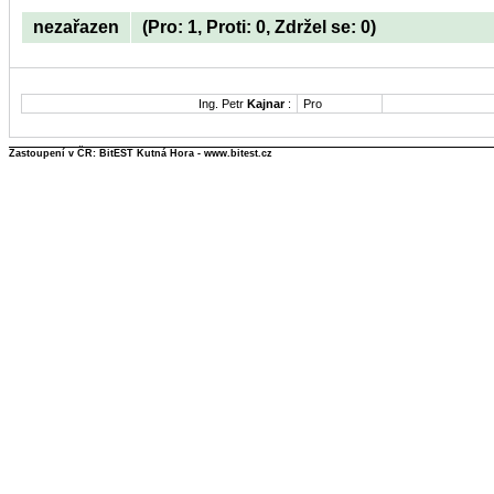
nezařazen
(Pro: 1, Proti: 0, Zdržel se: 0)
Ing. Petr
Kajnar
:
Pro
Zastoupení v ČR: BitEST Kutná Hora - www.bitest.cz