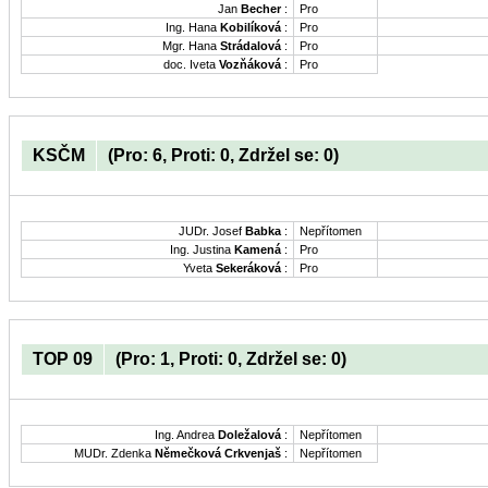
Jan
Becher
:
Pro
Ing. Hana
Kobilíková
:
Pro
Mgr. Hana
Strádalová
:
Pro
doc. Iveta
Vozňáková
:
Pro
KSČM
(Pro: 6, Proti: 0, Zdržel se: 0)
JUDr. Josef
Babka
:
Nepřítomen
Ing. Justina
Kamená
:
Pro
Yveta
Sekeráková
:
Pro
TOP 09
(Pro: 1, Proti: 0, Zdržel se: 0)
Ing. Andrea
Doležalová
:
Nepřítomen
MUDr. Zdenka
Němečková Crkvenjaš
:
Nepřítomen