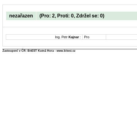
nezařazen
(Pro: 2, Proti: 0, Zdržel se: 0)
Ing. Petr
Kajnar
:
Pro
Zastoupení v ČR: BitEST Kutná Hora - www.bitest.cz