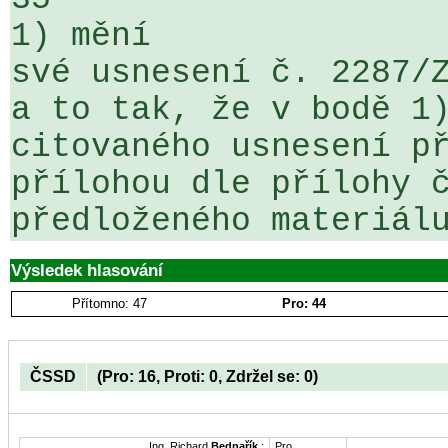
1) mění

své usnesení č. 2287/Z
a to tak, že v bodě 1)
citovaného usnesení př
přílohou dle přílohy č
předloženého materiál
Výsledek hlasování
Přítomno: 47
Pro: 44
ČSSD
(Pro: 16, Proti: 0, Zdržel se: 0)
Ing. Richard
Bednařík
:
Pro