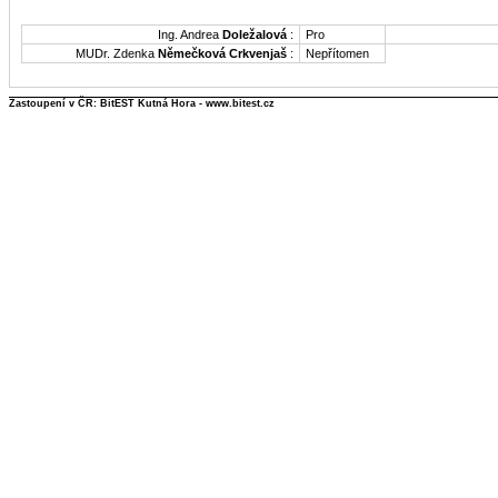
Ing. Andrea
Doležalová
:
Pro
MUDr. Zdenka
Němečková Crkvenjaš
:
Nepřítomen
Zastoupení v ČR: BitEST Kutná Hora - www.bitest.cz