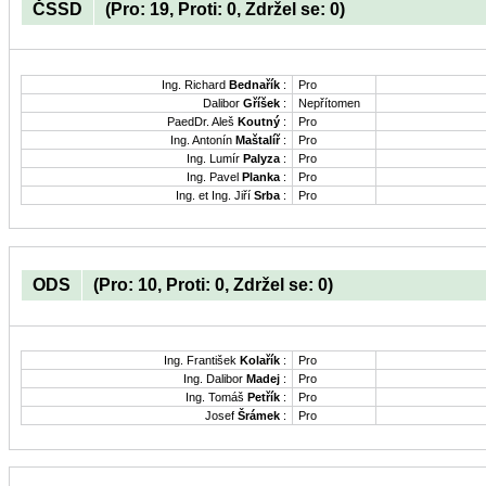
ČSSD
(Pro: 19, Proti: 0, Zdržel se: 0)
Ing. Richard
Bednařík
:
Pro
Dalibor
Gříšek
:
Nepřítomen
PaedDr. Aleš
Koutný
:
Pro
Ing. Antonín
Maštalíř
:
Pro
Ing. Lumír
Palyza
:
Pro
Ing. Pavel
Planka
:
Pro
Ing. et Ing. Jiří
Srba
:
Pro
ODS
(Pro: 10, Proti: 0, Zdržel se: 0)
Ing. František
Kolařík
:
Pro
Ing. Dalibor
Madej
:
Pro
Ing. Tomáš
Petřík
:
Pro
Josef
Šrámek
:
Pro