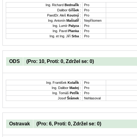
Ing. Richard
Bednařík
:
Pro
Dalibor
Gříšek
:
Pro
PaedDr. Aleš
Koutný
:
Pro
Ing. Antonín
Maštalíř
:
Nepřítomen
Ing. Lumír
Palyza
:
Pro
Ing. Pavel
Planka
:
Pro
Ing. et Ing. Jiří
Srba
:
Pro
ODS
(Pro: 10, Proti: 0, Zdržel se: 0)
Ing. František
Kolařík
:
Pro
Ing. Dalibor
Madej
:
Pro
Ing. Tomáš
Petřík
:
Pro
Josef
Šrámek
:
Nehlasoval
Ostravak
(Pro: 6, Proti: 0, Zdržel se: 0)