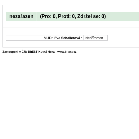
nezařazen
(Pro: 0, Proti: 0, Zdržel se: 0)
MUDr. Eva
Schallerová
:
Nepřítomen
Zastoupení v ČR: BitEST Kutná Hora - www.bitest.cz