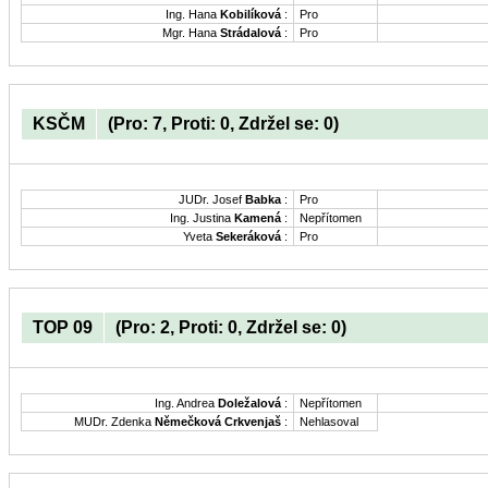
Ing. Hana
Kobilíková
:
Pro
Mgr. Hana
Strádalová
:
Pro
KSČM
(Pro: 7, Proti: 0, Zdržel se: 0)
JUDr. Josef
Babka
:
Pro
Ing. Justina
Kamená
:
Nepřítomen
Yveta
Sekeráková
:
Pro
TOP 09
(Pro: 2, Proti: 0, Zdržel se: 0)
Ing. Andrea
Doležalová
:
Nepřítomen
MUDr. Zdenka
Němečková Crkvenjaš
:
Nehlasoval