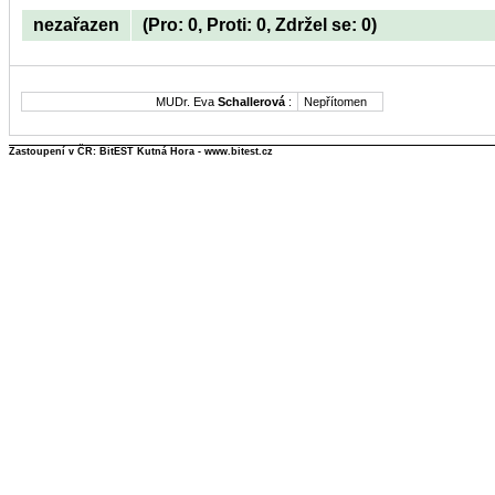
nezařazen
(Pro: 0, Proti: 0, Zdržel se: 0)
MUDr. Eva
Schallerová
:
Nepřítomen
Zastoupení v ČR: BitEST Kutná Hora - www.bitest.cz