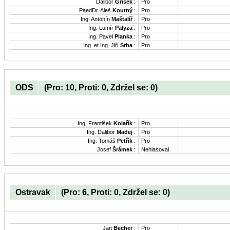
Dalibor
Gříšek
:
Pro
PaedDr. Aleš
Koutný
:
Pro
Ing. Antonín
Maštalíř
:
Pro
Ing. Lumír
Palyza
:
Pro
Ing. Pavel
Planka
:
Pro
Ing. et Ing. Jiří
Srba
:
Pro
ODS
(Pro: 10, Proti: 0, Zdržel se: 0)
Ing. František
Kolařík
:
Pro
Ing. Dalibor
Madej
:
Pro
Ing. Tomáš
Petřík
:
Pro
Josef
Šrámek
:
Nehlasoval
Ostravak
(Pro: 6, Proti: 0, Zdržel se: 0)
Jan
Becher
:
Pro