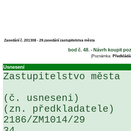
Zasedání č. 201308 - 29.zasedání zastupitelstva města
bod č. 48. - Návrh koupit po
(Poznámka:
Předkládá
Usnesení
Zastupitelstvo města

(č. usneseni)                                                  
(zn. předkladatele)

2186/ZM1014/29                   ...
34
