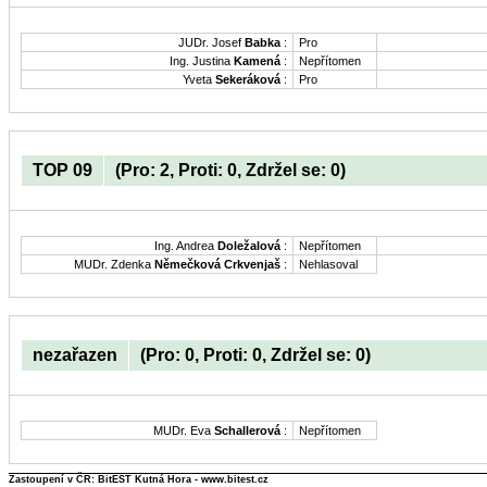
JUDr. Josef
Babka
:
Pro
Ing. Justina
Kamená
:
Nepřítomen
Yveta
Sekeráková
:
Pro
TOP 09
(Pro: 2, Proti: 0, Zdržel se: 0)
Ing. Andrea
Doležalová
:
Nepřítomen
MUDr. Zdenka
Němečková Crkvenjaš
:
Nehlasoval
nezařazen
(Pro: 0, Proti: 0, Zdržel se: 0)
MUDr. Eva
Schallerová
:
Nepřítomen
Zastoupení v ČR: BitEST Kutná Hora - www.bitest.cz