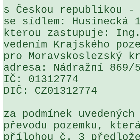
s Českou republikou - 
se sídlem: Husinecká 1
kterou zastupuje: Ing.
vedením Krajského poze
pro Moravskoslezský kr
adresa: Nádražní 869/5
IČ: 01312774

DIČ: CZ01312774

za podmínek uvedených 
převodu pozemku, která
přílohou č. 3 předlože