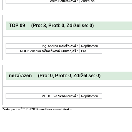
Yveta
Sekeráková
:
Zdržel se
TOP 09
(Pro: 3, Proti: 0, Zdržel se: 0)
Ing. Andrea
Doležalová
:
Nepřítomen
MUDr. Zdenka
Němečková Crkvenjaš
:
Pro
nezařazen
(Pro: 0, Proti: 0, Zdržel se: 0)
MUDr. Eva
Schallerová
:
Nepřítomen
Zastoupení v ČR: BitEST Kutná Hora - www.bitest.cz