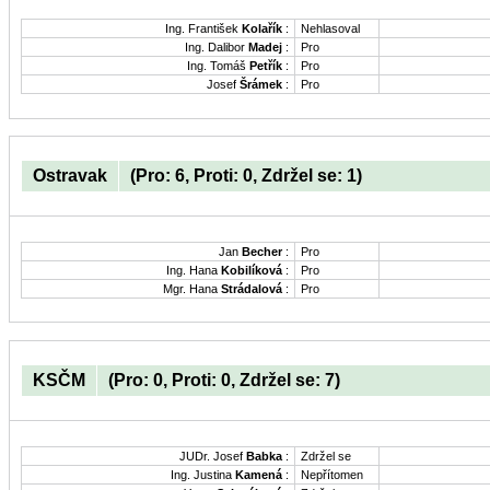
Ing. František
Kolařík
:
Nehlasoval
Ing. Dalibor
Madej
:
Pro
Ing. Tomáš
Petřík
:
Pro
Josef
Šrámek
:
Pro
Ostravak
(Pro: 6, Proti: 0, Zdržel se: 1)
Jan
Becher
:
Pro
Ing. Hana
Kobilíková
:
Pro
Mgr. Hana
Strádalová
:
Pro
KSČM
(Pro: 0, Proti: 0, Zdržel se: 7)
JUDr. Josef
Babka
:
Zdržel se
Ing. Justina
Kamená
:
Nepřítomen