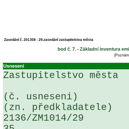
Zasedání č. 201308 - 29.zasedání zastupitelstva města
bod č. 7. - Základní inventura e
(Poznám
Usnesení
Zastupitelstvo města

(č. usneseni)                                                  
(zn. předkladatele)

2136/ZM1014/29                   ...
35
