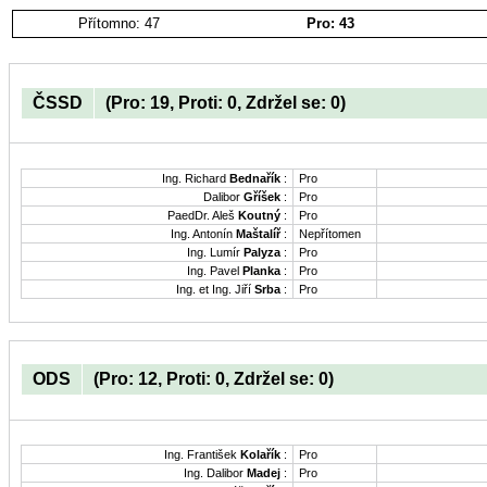
Přítomno: 47
Pro: 43
ČSSD
(Pro: 19, Proti: 0, Zdržel se: 0)
Ing. Richard
Bednařík
:
Pro
Dalibor
Gříšek
:
Pro
PaedDr. Aleš
Koutný
:
Pro
Ing. Antonín
Maštalíř
:
Nepřítomen
Ing. Lumír
Palyza
:
Pro
Ing. Pavel
Planka
:
Pro
Ing. et Ing. Jiří
Srba
:
Pro
ODS
(Pro: 12, Proti: 0, Zdržel se: 0)
Ing. František
Kolařík
:
Pro
Ing. Dalibor
Madej
:
Pro