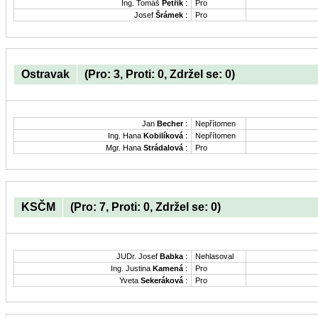
Ing. Tomáš
Petřík
:
Pro
Josef
Šrámek
:
Pro
Ostravak
(Pro: 3, Proti: 0, Zdržel se: 0)
Jan
Becher
:
Nepřítomen
Ing. Hana
Kobilíková
:
Nepřítomen
Mgr. Hana
Strádalová
:
Pro
KSČM
(Pro: 7, Proti: 0, Zdržel se: 0)
JUDr. Josef
Babka
:
Nehlasoval
Ing. Justina
Kamená
:
Pro
Yveta
Sekeráková
:
Pro