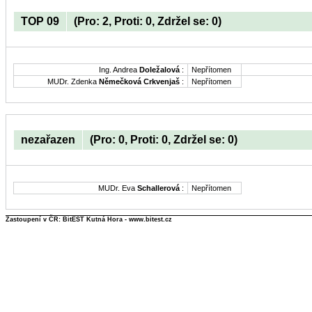
TOP 09
(Pro: 2, Proti: 0, Zdržel se: 0)
Ing. Andrea
Doležalová
:
Nepřítomen
MUDr. Zdenka
Němečková Crkvenjaš
:
Nepřítomen
nezařazen
(Pro: 0, Proti: 0, Zdržel se: 0)
MUDr. Eva
Schallerová
:
Nepřítomen
Zastoupení v ČR: BitEST Kutná Hora - www.bitest.cz