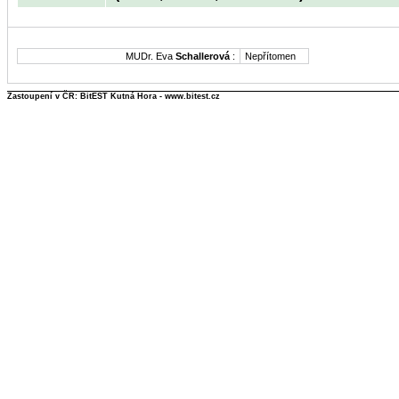
MUDr. Eva
Schallerová
:
Nepřítomen
Zastoupení v ČR: BitEST Kutná Hora - www.bitest.cz