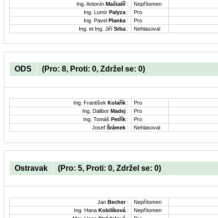
Ing. Antonín
Maštalíř
:
Nepřítomen
Ing. Lumír
Palyza
:
Pro
Ing. Pavel
Planka
:
Pro
Ing. et Ing. Jiří
Srba
:
Nehlasoval
ODS
(Pro: 8, Proti: 0, Zdržel se: 0)
Ing. František
Kolařík
:
Pro
Ing. Dalibor
Madej
:
Pro
Ing. Tomáš
Petřík
:
Pro
Josef
Šrámek
:
Nehlasoval
Ostravak
(Pro: 5, Proti: 0, Zdržel se: 0)
Jan
Becher
:
Nepřítomen
Ing. Hana
Kobilíková
:
Nepřítomen