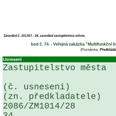
Zasedání č. 201307 - 28. zasedání zastupitelstva města
bod č. 74. - Veřejná zakázka "Multifunkční bu
(Poznámka:
Předkládá
Usnesení
Zastupitelstvo města

(č. usneseni)                                                  
(zn. předkladatele)

2086/ZM1014/28                   ...
34
