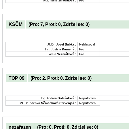
Mgr. Hana
Strádalová
:
Pro
KSČM
(Pro: 7, Proti: 0, Zdržel se: 0)
JUDr. Josef
Babka
:
Nehlasoval
Ing. Justina
Kamená
:
Pro
Yveta
Sekeráková
:
Pro
TOP 09
(Pro: 2, Proti: 0, Zdržel se: 0)
Ing. Andrea
Doležalová
:
Nepřítomen
MUDr. Zdenka
Němečková Crkvenjaš
:
Nepřítomen
nezařazen
(Pro: 0, Proti: 0, Zdržel se: 0)