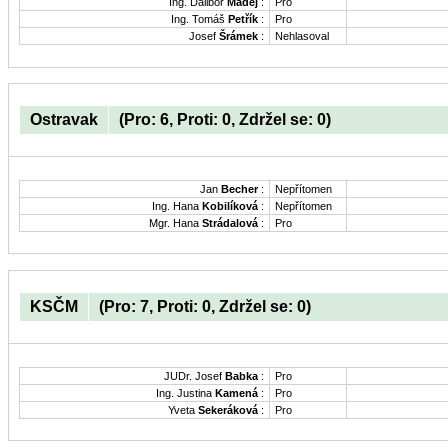
Ing. Dalibor
Madej
:
Pro
Ing. Tomáš
Petřík
:
Pro
Josef
Šrámek
:
Nehlasoval
Ostravak
(Pro: 6, Proti: 0, Zdržel se: 0)
Jan
Becher
:
Nepřítomen
Ing. Hana
Kobilíková
:
Nepřítomen
Mgr. Hana
Strádalová
:
Pro
KSČM
(Pro: 7, Proti: 0, Zdržel se: 0)
JUDr. Josef
Babka
:
Pro
Ing. Justina
Kamená
:
Pro
Yveta
Sekeráková
:
Pro