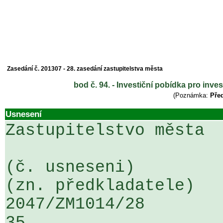
Zasedání č. 201307 - 28. zasedání zastupitelstva města
bod č. 94. - Investiční pobídka pro in
(Poznámka:
Před
Usnesení
Zastupitelstvo města

(č. usneseni)                                                  
(zn. předkladatele)

2047/ZM1014/28                   ...
35
