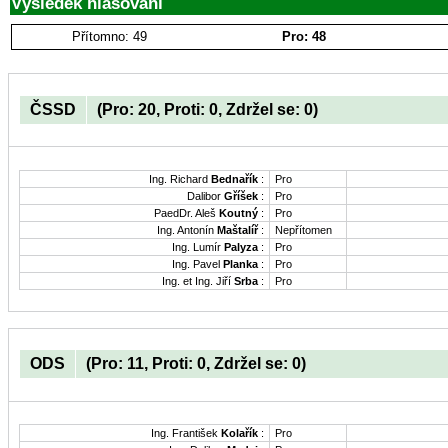
Výsledek hlasování
Přítomno: 49
Pro: 48
ČSSD
(Pro: 20, Proti: 0, Zdržel se: 0)
Ing. Richard
Bednařík
:
Pro
Dalibor
Gříšek
:
Pro
PaedDr. Aleš
Koutný
:
Pro
Ing. Antonín
Maštalíř
:
Nepřítomen
Ing. Lumír
Palyza
:
Pro
Ing. Pavel
Planka
:
Pro
Ing. et Ing. Jiří
Srba
:
Pro
ODS
(Pro: 11, Proti: 0, Zdržel se: 0)
Ing. František
Kolařík
:
Pro