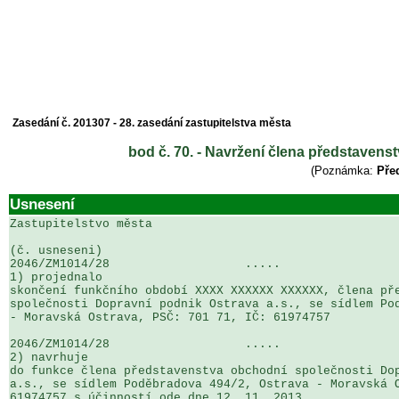
Zasedání č. 201307 - 28. zasedání zastupitelstva města
bod č. 70. - Navržení člena představens
(Poznámka:
Před
Usnesení
Zastupitelstvo města

(č. usneseni)                                          
2046/ZM1014/28                   .....                 
1) projednalo

skončení funkčního období XXXX XXXXXX XXXXXX, člena pře
společnosti Dopravní podnik Ostrava a.s., se sídlem Pod
- Moravská Ostrava, PSČ: 701 71, IČ: 61974757

2046/ZM1014/28                   .....                 
2) navrhuje

do funkce člena představenstva obchodní společnosti Dop
a.s., se sídlem Poděbradova 494/2, Ostrava - Moravská O
61974757 s účinností ode dne 12. 11. 2013
