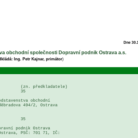
Dne 30.
tva obchodní společnosti Dopravní podnik Ostrava a.s.
kládá: Ing. Petr Kajnar, primátor
)
        (zn. předkladatele)

        35

dstavenstva obchodní 

ěbradova 494/2, Ostrava 

        35

ravní podnik Ostrava 

strava, PSČ: 701 71, IČ: 
