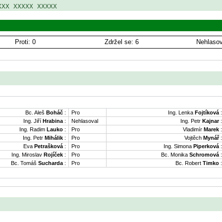
XXX XXXXX XXXXX
Proti: 0
Zdržel se: 6
Nehlasov
Bc. Aleš
Boháč
:
Pro
Ing. Lenka
Fojtíková
:
Ing. Jiří
Hrabina
:
Nehlasoval
Ing. Petr
Kajnar
:
Ing. Radim
Lauko
:
Pro
Vladimír
Marek
:
Ing. Petr
Mihálik
:
Pro
Vojtěch
Mynář
:
Eva
Petrašková
:
Pro
Ing. Simona
Piperková
:
Ing. Miroslav
Rojíček
:
Pro
Bc. Monika
Schromová
:
Bc. Tomáš
Sucharda
:
Pro
Bc. Robert
Timko
: