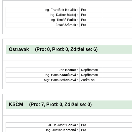
Ing. František
Kolařík
:
Pro
Ing. Dalibor
Madej
:
Pro
Ing. Tomáš
Petřík
:
Pro
Josef
Šrámek
:
Pro
Ostravak
(Pro: 0, Proti: 0, Zdržel se: 6)
Jan
Becher
:
Nepřítomen
Ing. Hana
Kobilíková
:
Nepřítomen
Mgr. Hana
Strádalová
:
Zdržel se
KSČM
(Pro: 7, Proti: 0, Zdržel se: 0)
JUDr. Josef
Babka
:
Pro
Ing. Justina
Kamená
:
Pro