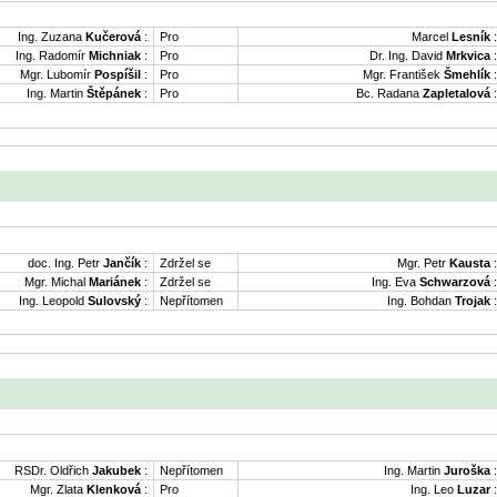
Ing. Zuzana
Kučerová
:
Pro
Marcel
Lesník
:
Ing. Radomír
Michniak
:
Pro
Dr. Ing. David
Mrkvica
:
Mgr. Lubomír
Pospíšil
:
Pro
Mgr. František
Šmehlík
:
Ing. Martin
Štěpánek
:
Pro
Bc. Radana
Zapletalová
:
doc. Ing. Petr
Jančík
:
Zdržel se
Mgr. Petr
Kausta
:
Mgr. Michal
Mariánek
:
Zdržel se
Ing. Eva
Schwarzová
:
Ing. Leopold
Sulovský
:
Nepřítomen
Ing. Bohdan
Trojak
:
RSDr. Oldřich
Jakubek
:
Nepřítomen
Ing. Martin
Juroška
:
Mgr. Zlata
Klenková
:
Pro
Ing. Leo
Luzar
: