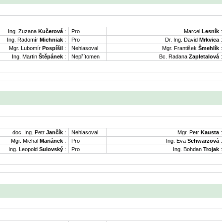
Ing. Zuzana
Kučerová
:
Pro
Marcel
Lesník
:
Ing. Radomír
Michniak
:
Pro
Dr. Ing. David
Mrkvica
:
Mgr. Lubomír
Pospíšil
:
Nehlasoval
Mgr. František
Šmehlík
:
Ing. Martin
Štěpánek
:
Nepřítomen
Bc. Radana
Zapletalová
:
doc. Ing. Petr
Jančík
:
Nehlasoval
Mgr. Petr
Kausta
:
Mgr. Michal
Mariánek
:
Pro
Ing. Eva
Schwarzová
:
Ing. Leopold
Sulovský
:
Pro
Ing. Bohdan
Trojak
: