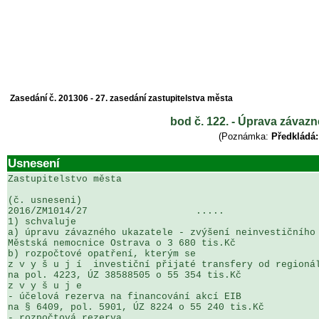
Zasedání č. 201306 - 27. zasedání zastupitelstva města
bod č. 122. - Úprava závazn
(Poznámka:
Předkládá:
Usnesení
Zastupitelstvo města

(č. usneseni)                                          
2016/ZM1014/27                   .....                 
1) schvaluje

a) úpravu závazného ukazatele - zvýšení neinvestičního 
Městská nemocnice Ostrava o 3 680 tis.Kč

b) rozpočtové opatření, kterým se

z v y š u j í  investiční přijaté transfery od regionál
na pol. 4223, ÚZ 38588505 o 55 354 tis.Kč

z v y š u j e 

- účelová rezerva na financování akcí EIB

na § 6409, pol. 5901, ÚZ 8224 o 55 240 tis.Kč 

- rozpočtová rezerva
