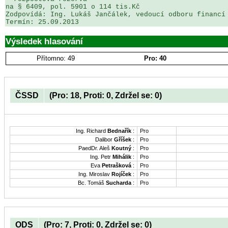
na § 6409, pol. 5901 o 114 tis.Kč

Zodpovídá: Ing. Lukáš Jančálek, vedoucí odboru financí 
Termín: 25.09.2013
Výsledek hlasování
Přítomno: 49
Pro: 40
ČSSD
(Pro: 18, Proti: 0, Zdržel se: 0)
Ing. Richard
Bednařík
:
Pro
Dalibor
Gříšek
:
Pro
PaedDr. Aleš
Koutný
:
Pro
Ing. Petr
Mihálik
:
Pro
Eva
Petrašková
:
Pro
Ing. Miroslav
Rojíček
:
Pro
Bc. Tomáš
Sucharda
:
Pro
ODS
(Pro: 7, Proti: 0, Zdržel se: 0)