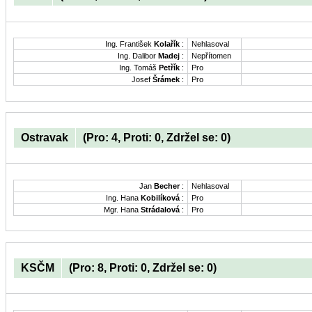
Ing. František
Kolařík
:
Nehlasoval
Ing. Dalibor
Madej
:
Nepřítomen
Ing. Tomáš
Petřík
:
Pro
Josef
Šrámek
:
Pro
Ostravak
(Pro: 4, Proti: 0, Zdržel se: 0)
Jan
Becher
:
Nehlasoval
Ing. Hana
Kobilíková
:
Pro
Mgr. Hana
Strádalová
:
Pro
KSČM
(Pro: 8, Proti: 0, Zdržel se: 0)