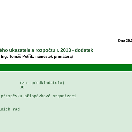
Dne 25.
ého ukazatele a rozpočtu r. 2013 - dodatek
 Ing. Tomáš Petřík, náměstek primátora
)
        (zn. předkladatele)

        30

příspěvku příspěvkové organizaci

ních rad
