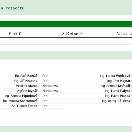
a rozpočtu

Proti: 0
Zdržel se: 0
Nehlasov
Bc. Aleš
Boháč
:
Pro
Ing. Lenka
Fojtíková
:
Ing. Jiří
Hrabina
:
Pro
Ing. Petr
Kajnar
:
Vladimír
Marek
:
Nehlasoval
Ing. Antonín
Maštalíř
:
Vojtěch
Mynář
:
Nehlasoval
Ing. Lumír
Palyza
:
Ing. Simona
Piperková
:
Pro
Ing. Pavel
Planka
:
Bc. Monika
Schromová
:
Pro
Ing. et Ing. Jiří
Srba
:
Bc. Robert
Timko
:
Pro