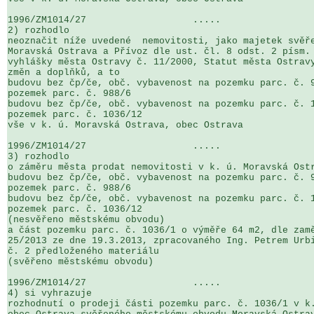
1996/ZM1014/27                   .....                 
2) rozhodlo

neoznačit níže uvedené  nemovitosti, jako majetek svěře
Moravská Ostrava a Přívoz dle ust. čl. 8 odst. 2 písm. 
vyhlášky města Ostravy č. 11/2000, Statut města Ostravy
změn a doplňků, a to

budovu bez čp/če, obč. vybavenost na pozemku parc. č. 9
pozemek parc. č. 988/6

budovu bez čp/če, obč. vybavenost na pozemku parc. č. 1
pozemek parc. č. 1036/12

vše v k. ú. Moravská Ostrava, obec Ostrava

1996/ZM1014/27                   .....                 
3) rozhodlo

o záměru města prodat nemovitosti v k. ú. Moravská Ostr
budovu bez čp/če, obč. vybavenost na pozemku parc. č. 9
pozemek parc. č. 988/6

budovu bez čp/če, obč. vybavenost na pozemku parc. č. 1
pozemek parc. č. 1036/12

(nesvěřeno městskému obvodu)

a část pozemku parc. č. 1036/1 o výměře 64 m2, dle zamě
25/2013 ze dne 19.3.2013, zpracovaného Ing. Petrem Urbi
č. 2 předloženého materiálu 

(svěřeno městskému obvodu)

1996/ZM1014/27                   .....                 
4) si vyhrazuje

rozhodnutí o prodeji části pozemku parc. č. 1036/1 v k.