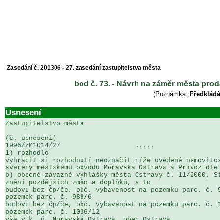
Zasedání č. 201306 - 27. zasedání zastupitelstva města
bod č. 73. - Návrh na záměr města prod
(Poznámka:
Předkládá
Usnesení
Zastupitelstvo města

(č. usneseni)                                          
1996/ZM1014/27                   .....                 
1) rozhodlo

vyhradit si rozhodnutí neoznačit níže uvedené nemovitos
svěřený městskému obvodu Moravská Ostrava a Přívoz dle 
b) obecně závazné vyhlášky města Ostravy č. 11/2000, St
znění pozdějších změn a doplňků, a to

budovu bez čp/če, obč. vybavenost na pozemku parc. č. 9
pozemek parc. č. 988/6

budovu bez čp/če, obč. vybavenost na pozemku parc. č. 1
pozemek parc. č. 1036/12

vše v k. ú. Moravská Ostrava, obec Ostrava
