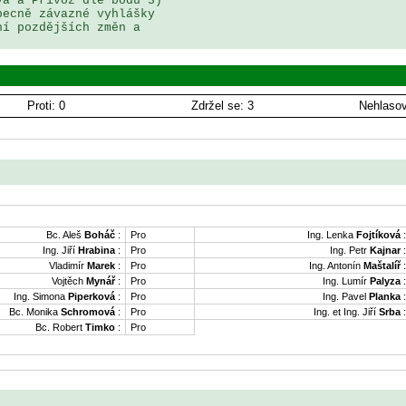
a a Přívoz dle bodu 3) 

ecně závazné vyhlášky 

í pozdějších změn a 

Proti: 0
Zdržel se: 3
Nehlasov
Bc. Aleš
Boháč
:
Pro
Ing. Lenka
Fojtíková
:
Ing. Jiří
Hrabina
:
Pro
Ing. Petr
Kajnar
:
Vladimír
Marek
:
Pro
Ing. Antonín
Maštalíř
:
Vojtěch
Mynář
:
Pro
Ing. Lumír
Palyza
:
Ing. Simona
Piperková
:
Pro
Ing. Pavel
Planka
:
Bc. Monika
Schromová
:
Pro
Ing. et Ing. Jiří
Srba
:
Bc. Robert
Timko
:
Pro