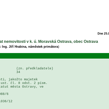
Dne 25.
at nemovitosti v k. ú. Moravská Ostrava, obec Ostrava
: Ing. Jiří Hrabina, náměstek primátora
)
        (zn. předkladatele)

        34

ti, jakožto majetek 

ust. čl. 8 odst. 2 písm. 

atut města Ostravy, ve 

88/6

036/12
