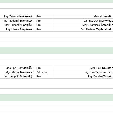
Ing. Zuzana
Kučerová
:
Pro
Marcel
Lesník
:
Ing. Radomír
Michniak
:
Pro
Dr. Ing. David
Mrkvica
:
Mgr. Lubomír
Pospíšil
:
Pro
Mgr. František
Šmehlík
:
Ing. Martin
Štěpánek
:
Pro
Bc. Radana
Zapletalová
:
doc. Ing. Petr
Jančík
:
Pro
Mgr. Petr
Kausta
:
Mgr. Michal
Mariánek
:
Zdržel se
Ing. Eva
Schwarzová
:
Ing. Leopold
Sulovský
:
Pro
Ing. Bohdan
Trojak
: