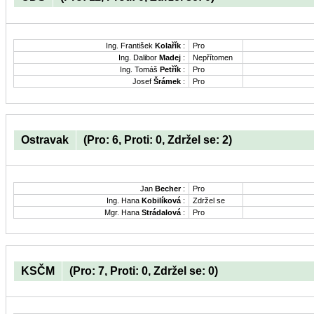
Ing. František
Kolařík
:
Pro
Ing. Dalibor
Madej
:
Nepřítomen
Ing. Tomáš
Petřík
:
Pro
Josef
Šrámek
:
Pro
Ostravak
(Pro: 6, Proti: 0, Zdržel se: 2)
Jan
Becher
:
Pro
Ing. Hana
Kobilíková
:
Zdržel se
Mgr. Hana
Strádalová
:
Pro
KSČM
(Pro: 7, Proti: 0, Zdržel se: 0)