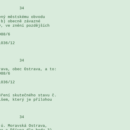
        34

ný městskému obvodu 

b) obecně závazné 

, ve znění pozdějších 

88/6

036/12

        34

ava, obec Ostrava, a to:

88/6

036/12

ření skutečného stavu č. 

šem, který je přílohou 

        34

ú. Moravská Ostrava, 
