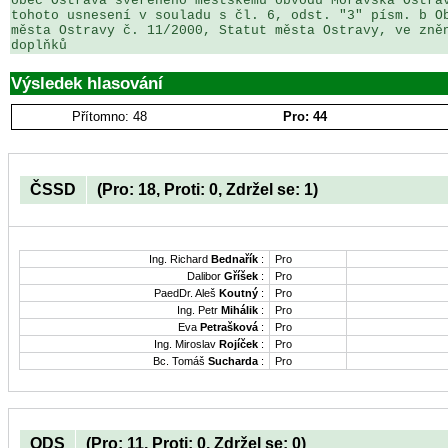
obec Ostrava svěřeného městskému obvodu Moravská Ostrav
tohoto usnesení v souladu s čl. 6, odst. "3" písm. b Ob
města Ostravy č. 11/2000, Statut města Ostravy, ve zněn
doplňků
Výsledek hlasování
Přítomno: 48
Pro: 44
ČSSD
(Pro: 18, Proti: 0, Zdržel se: 1)
Ing. Richard
Bednařík
:
Pro
Dalibor
Gříšek
:
Pro
PaedDr. Aleš
Koutný
:
Pro
Ing. Petr
Mihálik
:
Pro
Eva
Petrašková
:
Pro
Ing. Miroslav
Rojíček
:
Pro
Bc. Tomáš
Sucharda
:
Pro
ODS
(Pro: 11, Proti: 0, Zdržel se: 0)