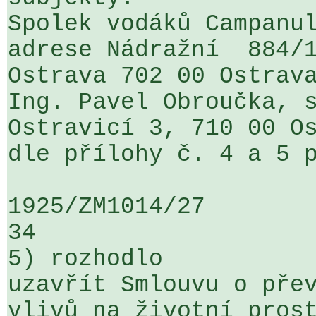
Spolek vodáků Campanul
adrese Nádražní  884/1
Ostrava 702 00 Ostrava
Ing. Pavel Obroučka, s
Ostravicí 3, 710 00 Os
dle přílohy č. 4 a 5 p
1925/ZM1014/27                   ...
34

5) rozhodlo

uzavřít Smlouvu o přev
vlivů na životní prost