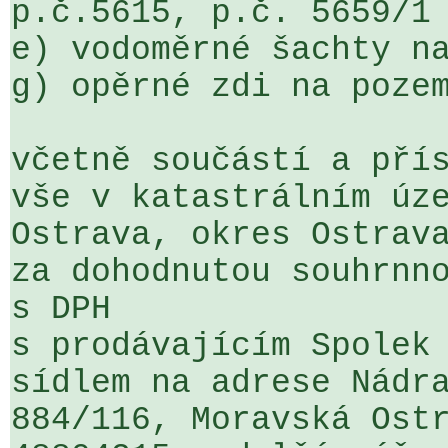
p.č.5615, p.č. 5659/1

e) vodoměrné šachty na
g) opěrné zdi na pozem
včetně součástí a přís
vše v katastrálním úze
Ostrava, okres Ostrava
za dohodnutou souhrnno
s DPH

s prodávajícím Spolek 
sídlem na adrese Nádra
884/116, Moravská Ostr