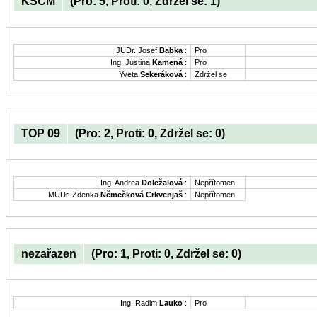
KSČM
(Pro: 5, Proti: 0, Zdržel se: 1)
JUDr. Josef
Babka
:
Pro
Ing. Justina
Kamená
:
Pro
Yveta
Sekeráková
:
Zdržel se
TOP 09
(Pro: 2, Proti: 0, Zdržel se: 0)
Ing. Andrea
Doležalová
:
Nepřítomen
MUDr. Zdenka
Němečková Crkvenjaš
:
Nepřítomen
nezařazen
(Pro: 1, Proti: 0, Zdržel se: 0)
Ing. Radim
Lauko
:
Pro