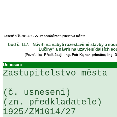
Zasedání č. 201306 - 27. zasedání zastupitelstva města
bod č. 117. - Návrh na nabytí rozestavěné stavby a souv
Lučiny“ a návrh na uzavření dalších sou
(Poznámka:
Předkládají: Ing. Petr Kajnar, primátor, Ing.
Usnesení
Zastupitelstvo města

(č. usneseni)                                                  
(zn. předkladatele)

1925/ZM1014/27                   ...