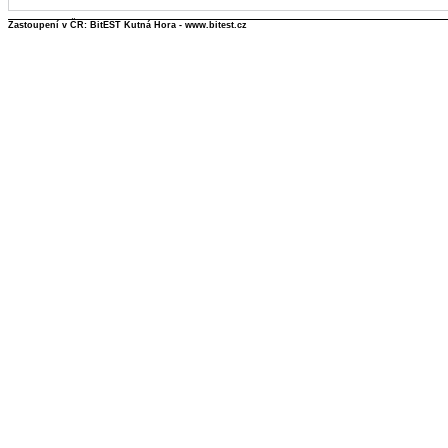
Zastoupení v ČR: BitEST Kutná Hora - www.bitest.cz