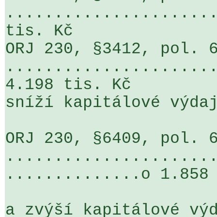
......................
tis. Kč 

ORJ 230, §3412, pol. 6
......................
4.198 tis. Kč 

sníží kapitálové výdaj
ORJ 230, §6409, pol. 6
.....................
..............o 1.858 
a zvýší kapitálové výd