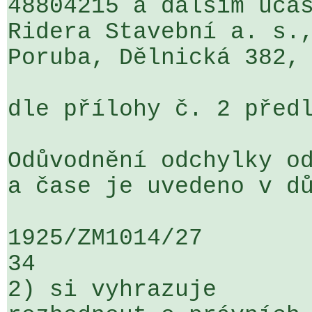
48804215 a dalším účas
Ridera Stavební a. s.,
Poruba, Dělnická 382, 
dle přílohy č. 2 předl
Odůvodnění odchylky od
a čase je uvedeno v dů
1925/ZM1014/27                   ...
34

2) si vyhrazuje
