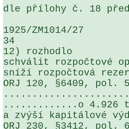
dle přílohy č. 18 před
1925/ZM1014/27                   ...
34

12) rozhodlo

schválit rozpočtové op
sníží rozpočtová rezer
ORJ 120, §6409, pol. 5
.....................
.............o 4.926 t
a zvýší kapitálové výd
ORJ 230, §3412, pol. 6