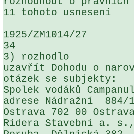
rozhodnout o právních 
11 tohoto usnesení

1925/ZM1014/27                   ...
34

3) rozhodlo

uzavřít Dohodu o narov
otázek se subjekty:

Spolek vodáků Campanul
adrese Nádražní  884/1
Ostrava 702 00 Ostrava
Ridera Stavební a. s.,