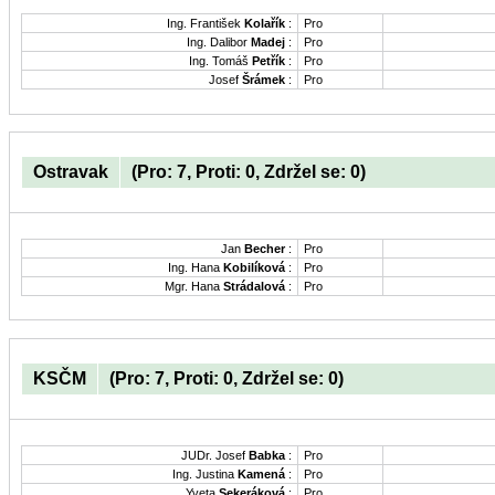
Ing. František
Kolařík
:
Pro
Ing. Dalibor
Madej
:
Pro
Ing. Tomáš
Petřík
:
Pro
Josef
Šrámek
:
Pro
Ostravak
(Pro: 7, Proti: 0, Zdržel se: 0)
Jan
Becher
:
Pro
Ing. Hana
Kobilíková
:
Pro
Mgr. Hana
Strádalová
:
Pro
KSČM
(Pro: 7, Proti: 0, Zdržel se: 0)
JUDr. Josef
Babka
:
Pro
Ing. Justina
Kamená
:
Pro
Yveta
Sekeráková
:
Pro