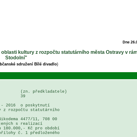
Dne 26.
v oblasti kultury z rozpočtu statutárního města Ostravy v rám
Stodolní"
bčanské sdružení Bílé divadlo
)
        (zn. předkladatele)

        39

- 2016  o poskytnutí 

 z rozpočtu statutárního 

ikodema 4477/11, 708 00 

ených s realizací 

 180.000,- Kč pro období 
