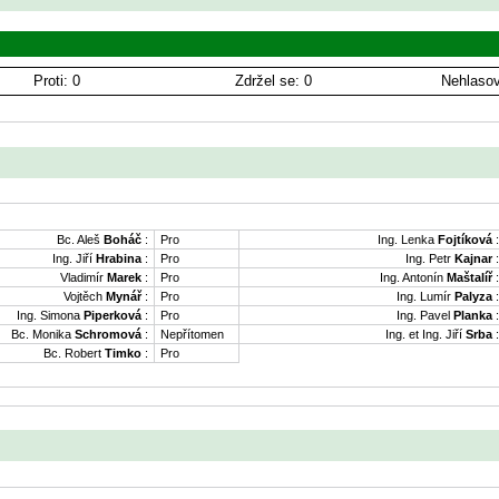
Proti: 0
Zdržel se: 0
Nehlasov
Bc. Aleš
Boháč
:
Pro
Ing. Lenka
Fojtíková
:
Ing. Jiří
Hrabina
:
Pro
Ing. Petr
Kajnar
:
Vladimír
Marek
:
Pro
Ing. Antonín
Maštalíř
:
Vojtěch
Mynář
:
Pro
Ing. Lumír
Palyza
:
Ing. Simona
Piperková
:
Pro
Ing. Pavel
Planka
:
Bc. Monika
Schromová
:
Nepřítomen
Ing. et Ing. Jiří
Srba
:
Bc. Robert
Timko
:
Pro