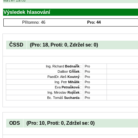
materiálu
Výsledek hlasování
Přítomno: 46
Pro: 44
ČSSD
(Pro: 18, Proti: 0, Zdržel se: 0)
Ing. Richard
Bednařík
:
Pro
Dalibor
Gříšek
:
Pro
PaedDr. Aleš
Koutný
:
Pro
Ing. Petr
Mihálik
:
Pro
Eva
Petrašková
:
Pro
Ing. Miroslav
Rojíček
:
Pro
Bc. Tomáš
Sucharda
:
Pro
ODS
(Pro: 10, Proti: 0, Zdržel se: 0)