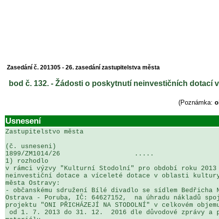
Zasedání č. 201305 - 26. zasedání zastupitelstva města
bod č. 132. - Žádosti o poskytnutí neinvestičních dotací 
(Poznámka:
o
Usnesení
Zastupitelstvo města

(č. usneseni)                                          
1899/ZM1014/26                   .....                 
1) rozhodlo

v rámci výzvy "Kulturní Stodolní" pro období roku 2013 
neinvestiční dotace a víceleté dotace v oblasti kultury
města Ostravy: 

- občanskému sdružení Bílé divadlo se sídlem Bedřicha N
Ostrava - Poruba, IČ: 64627152,  na úhradu nákladů spoj
projektu "ONI PŘICHÁZEJÍ NA STODOLNÍ" v celkovém objemu
 od 1. 7. 2013 do 31. 12.  2016 dle důvodové zprávy a přílohy č. 1 předloženého 
