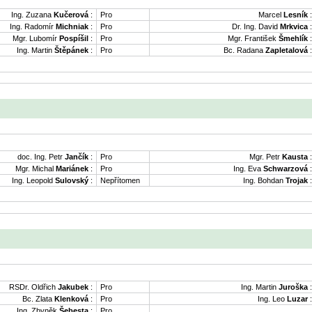
Ing. Zuzana
Kučerová
:
Pro
Marcel
Lesník
:
Ing. Radomír
Michniak
:
Pro
Dr. Ing. David
Mrkvica
:
Mgr. Lubomír
Pospíšil
:
Pro
Mgr. František
Šmehlík
:
Ing. Martin
Štěpánek
:
Pro
Bc. Radana
Zapletalová
:
doc. Ing. Petr
Jančík
:
Pro
Mgr. Petr
Kausta
:
Mgr. Michal
Mariánek
:
Pro
Ing. Eva
Schwarzová
:
Ing. Leopold
Sulovský
:
Nepřítomen
Ing. Bohdan
Trojak
:
RSDr. Oldřich
Jakubek
:
Pro
Ing. Martin
Juroška
:
Bc. Zlata
Klenková
:
Pro
Ing. Leo
Luzar
:
Ing. Zbyněk
Šebesta
:
Pro