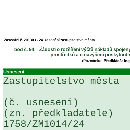
Zasedání č. 201303 - 24. zasedání zastupitelstva města
bod č. 94. - Žádosti o rozšíření výčtů nákladů spoje
prostředků a o navýšení poskytnuté 
(Poznámka:
Předkládá: In
Usnesení
Zastupitelstvo města

(č. usneseni)                                                  
(zn. předkladatele)

1758/ZM1014/24                   ...