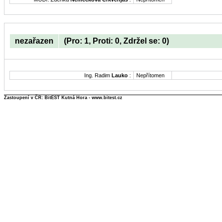
nezařazen
(Pro: 1, Proti: 0, Zdržel se: 0)
Ing. Radim
Lauko
:
Nepřítomen
Zastoupení v ČR: BitEST Kutná Hora - www.bitest.cz