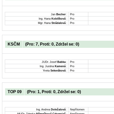
Jan
Becher
:
Pro
Ing. Hana
Kobilíková
:
Pro
Mgr. Hana
Strádalová
:
Pro
KSČM
(Pro: 7, Proti: 0, Zdržel se: 0)
JUDr. Josef
Babka
:
Pro
Ing. Justina
Kamená
:
Pro
Yveta
Sekeráková
:
Pro
TOP 09
(Pro: 1, Proti: 0, Zdržel se: 0)
Ing. Andrea
Doležalová
:
Nepřítomen
MUDr. Zdenka
Němečková Crkvenjaš
:
Nepřítomen