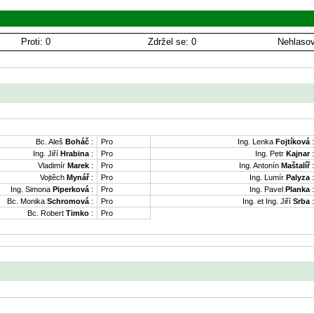
Proti: 0
Zdržel se: 0
Nehlasov
Bc. Aleš
Boháč
:
Pro
Ing. Lenka
Fojtíková
:
Ing. Jiří
Hrabina
:
Pro
Ing. Petr
Kajnar
:
Vladimír
Marek
:
Pro
Ing. Antonín
Maštalíř
:
Vojtěch
Mynář
:
Pro
Ing. Lumír
Palyza
:
Ing. Simona
Piperková
:
Pro
Ing. Pavel
Planka
:
Bc. Monika
Schromová
:
Pro
Ing. et Ing. Jiří
Srba
:
Bc. Robert
Timko
:
Pro