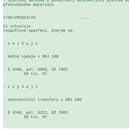
- uzavření smlouvy o poskytnutí neinvestiční účelové do
předloženého materiálu

1745/ZM1014/24                   .....                 
2) schvaluje

rozpočtové opatření, kterým se:

- s n i ž u j í

  běžné výdaje v ORJ 180

  § 4349, pol. 5909, ÚZ 7603                              o                     

         50 tis. Kč

- z v y š u j í

  neinvestiční transfery v ORJ 180

  § 4349, pol. 5222, ÚZ 7603                             o                      

         50 tis. Kč
