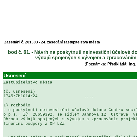
Zasedání č. 201303 - 24. zasedání zastupitelstva města
bod č. 61. - Návrh na poskytnutí neinvestiční účelové d
výdajů spojených s vývojem a zpracováním 
(Poznámka:
Předkládá: Ing.
Usnesení
Zastupitelstvo města

(č. usneseni)                                          
1745/ZM1014/24                   .....                 
1) rozhodlo

- o poskytnutí neinvestiční účelové dotace Centru sociá
o.p.s., IČ: 28659392, se sídlem Jahnova 12, Ostrava, ve
úhradu výdajů spojených s vývojem a zpracováním projekt
finanční podpory z OP LZZ
