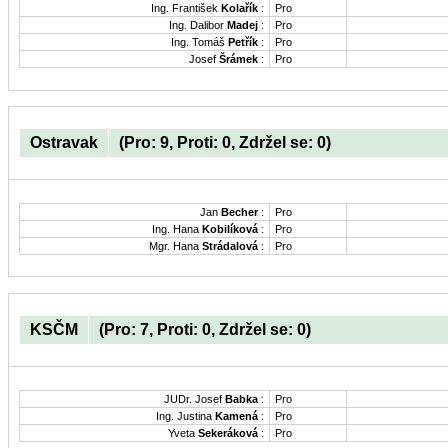
Ing. František
Kolařík
:
Pro
Ing. Dalibor
Madej
:
Pro
Ing. Tomáš
Petřík
:
Pro
Josef
Šrámek
:
Pro
Ostravak
(Pro: 9, Proti: 0, Zdržel se: 0)
Jan
Becher
:
Pro
Ing. Hana
Kobilíková
:
Pro
Mgr. Hana
Strádalová
:
Pro
KSČM
(Pro: 7, Proti: 0, Zdržel se: 0)
JUDr. Josef
Babka
:
Pro
Ing. Justina
Kamená
:
Pro
Yveta
Sekeráková
:
Pro