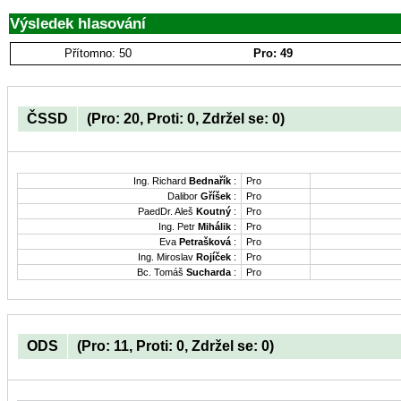
Výsledek hlasování
Přítomno: 50
Pro: 49
ČSSD
(Pro: 20, Proti: 0, Zdržel se: 0)
Ing. Richard
Bednařík
:
Pro
Dalibor
Gříšek
:
Pro
PaedDr. Aleš
Koutný
:
Pro
Ing. Petr
Mihálik
:
Pro
Eva
Petrašková
:
Pro
Ing. Miroslav
Rojíček
:
Pro
Bc. Tomáš
Sucharda
:
Pro
ODS
(Pro: 11, Proti: 0, Zdržel se: 0)