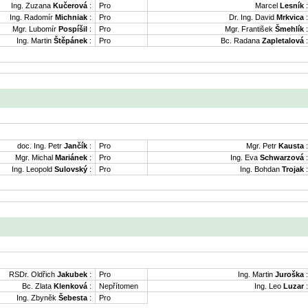
Ing. Zuzana
Kučerová
:
Pro
Marcel
Lesník
:
Ing. Radomír
Michniak
:
Pro
Dr. Ing. David
Mrkvica
:
Mgr. Lubomír
Pospíšil
:
Pro
Mgr. František
Šmehlík
:
Ing. Martin
Štěpánek
:
Pro
Bc. Radana
Zapletalová
:
doc. Ing. Petr
Jančík
:
Pro
Mgr. Petr
Kausta
:
Mgr. Michal
Mariánek
:
Pro
Ing. Eva
Schwarzová
:
Ing. Leopold
Sulovský
:
Pro
Ing. Bohdan
Trojak
:
RSDr. Oldřich
Jakubek
:
Pro
Ing. Martin
Juroška
:
Bc. Zlata
Klenková
:
Nepřítomen
Ing. Leo
Luzar
:
Ing. Zbyněk
Šebesta
:
Pro