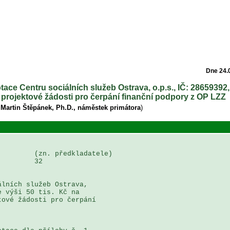
Dne 24.
otace Centru sociálních služeb Ostrava, o.p.s., IČ: 28659392
projektové žádosti pro čerpání finanční podpory z OP LZZ
 Martin Štěpánek, Ph.D., náměstek primátora
)
        (zn. předkladatele)

        32

lních služeb Ostrava, 

 výši 50 tis. Kč na 

ové žádosti pro čerpání 
