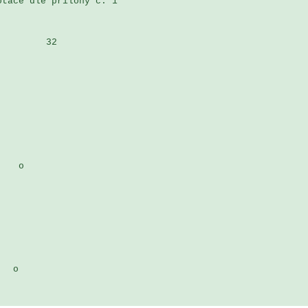
tace dle přílohy č. 1 

        32
