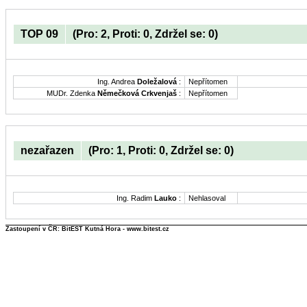
TOP 09
(Pro: 2, Proti: 0, Zdržel se: 0)
Ing. Andrea
Doležalová
:
Nepřítomen
MUDr. Zdenka
Němečková Crkvenjaš
:
Nepřítomen
nezařazen
(Pro: 1, Proti: 0, Zdržel se: 0)
Ing. Radim
Lauko
:
Nehlasoval
Zastoupení v ČR: BitEST Kutná Hora - www.bitest.cz