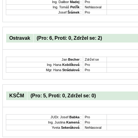
Ing. Dalibor
Madej
:
Pro
Ing. Tomáš
Petřík
:
Nehlasoval
Josef
Šrámek
:
Pro
Ostravak
(Pro: 6, Proti: 0, Zdržel se: 2)
Jan
Becher
:
Zdržel se
Ing. Hana
Kobilíková
:
Pro
Mgr. Hana
Strádalová
:
Pro
KSČM
(Pro: 5, Proti: 0, Zdržel se: 0)
JUDr. Josef
Babka
:
Pro
Ing. Justina
Kamená
:
Pro
Yveta
Sekeráková
:
Nehlasoval