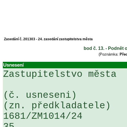
Zasedání č. 201303 - 24. zasedání zastupitelstva města
bod č. 13. - Podnět
(Poznámka:
Před
Usnesení
Zastupitelstvo města

(č. usneseni)                                                  
(zn. předkladatele)

1681/ZM1014/24                   ...
35
