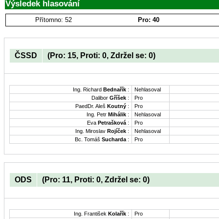
Výsledek hlasování
Přítomno: 52
Pro: 40
ČSSD
(Pro: 15, Proti: 0, Zdržel se: 0)
Ing. Richard
Bednařík
:
Nehlasoval
Dalibor
Gříšek
:
Pro
PaedDr. Aleš
Koutný
:
Pro
Ing. Petr
Mihálik
:
Nehlasoval
Eva
Petrašková
:
Pro
Ing. Miroslav
Rojíček
:
Nehlasoval
Bc. Tomáš
Sucharda
:
Pro
ODS
(Pro: 11, Proti: 0, Zdržel se: 0)
Ing. František
Kolařík
:
Pro