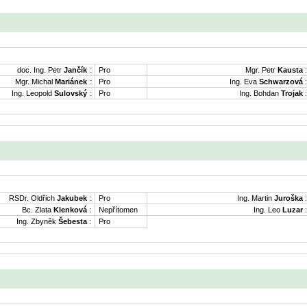
doc. Ing. Petr
Jančík
:
Pro
Mgr. Petr
Kausta
:
Mgr. Michal
Mariánek
:
Pro
Ing. Eva
Schwarzová
:
Ing. Leopold
Sulovský
:
Pro
Ing. Bohdan
Trojak
:
RSDr. Oldřich
Jakubek
:
Pro
Ing. Martin
Juroška
:
Bc. Zlata
Klenková
:
Nepřítomen
Ing. Leo
Luzar
:
Ing. Zbyněk
Šebesta
:
Pro