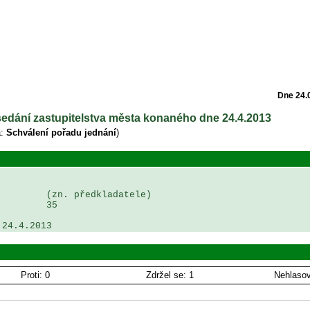
Dne 24.
asedání zastupitelstva města konaného dne 24.4.2013
a:
Schválení pořadu jednání
)
        (zn. předkladatele)

        35

 24.4.2013
Proti: 0
Zdržel se: 1
Nehlasov