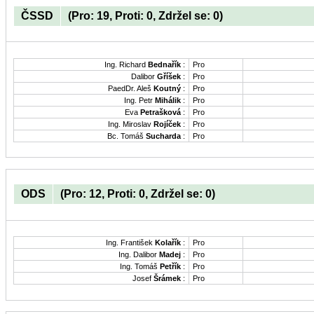
ČSSD
(Pro: 19, Proti: 0, Zdržel se: 0)
Ing. Richard
Bednařík
:
Pro
Dalibor
Gříšek
:
Pro
PaedDr. Aleš
Koutný
:
Pro
Ing. Petr
Mihálik
:
Pro
Eva
Petrašková
:
Pro
Ing. Miroslav
Rojíček
:
Pro
Bc. Tomáš
Sucharda
:
Pro
ODS
(Pro: 12, Proti: 0, Zdržel se: 0)
Ing. František
Kolařík
:
Pro
Ing. Dalibor
Madej
:
Pro
Ing. Tomáš
Petřík
:
Pro
Josef
Šrámek
:
Pro