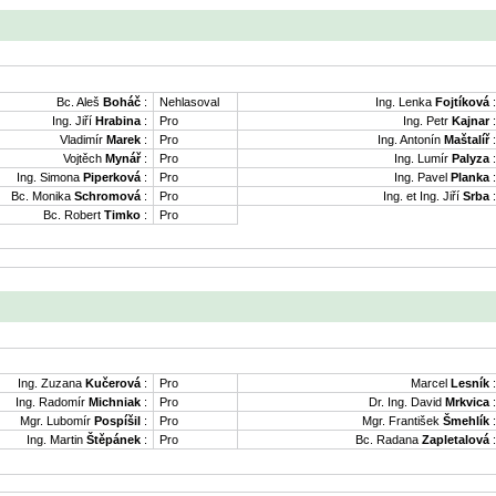
Bc. Aleš
Boháč
:
Nehlasoval
Ing. Lenka
Fojtíková
:
Ing. Jiří
Hrabina
:
Pro
Ing. Petr
Kajnar
:
Vladimír
Marek
:
Pro
Ing. Antonín
Maštalíř
:
Vojtěch
Mynář
:
Pro
Ing. Lumír
Palyza
:
Ing. Simona
Piperková
:
Pro
Ing. Pavel
Planka
:
Bc. Monika
Schromová
:
Pro
Ing. et Ing. Jiří
Srba
:
Bc. Robert
Timko
:
Pro
Ing. Zuzana
Kučerová
:
Pro
Marcel
Lesník
:
Ing. Radomír
Michniak
:
Pro
Dr. Ing. David
Mrkvica
:
Mgr. Lubomír
Pospíšil
:
Pro
Mgr. František
Šmehlík
:
Ing. Martin
Štěpánek
:
Pro
Bc. Radana
Zapletalová
: