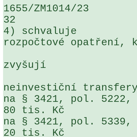
1655/ZM1014/23                   ...
32

4) schvaluje

rozpočtové opatření, k
zvyšují

neinvestiční transfery
na § 3421, pol. 5222, Ú
80 tis. Kč

na § 3421, pol. 5339, Ú
20 tis. Kč
