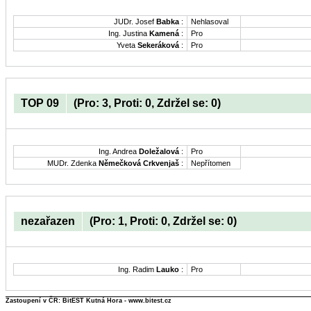
JUDr. Josef
Babka
:
Nehlasoval
Ing. Justina
Kamená
:
Pro
Yveta
Sekeráková
:
Pro
TOP 09
(Pro: 3, Proti: 0, Zdržel se: 0)
Ing. Andrea
Doležalová
:
Pro
MUDr. Zdenka
Němečková Crkvenjaš
:
Nepřítomen
nezařazen
(Pro: 1, Proti: 0, Zdržel se: 0)
Ing. Radim
Lauko
:
Pro
Zastoupení v ČR: BitEST Kutná Hora - www.bitest.cz