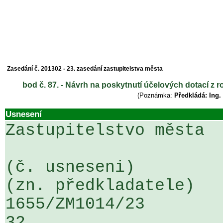
Zasedání č. 201302 - 23. zasedání zastupitelstva města
bod č. 87. - Návrh na poskytnutí účelových dotací z r
(Poznámka:
Předkládá: Ing.
Usnesení
Zastupitelstvo města

(č. usneseni)                                                  
(zn. předkladatele)

1655/ZM1014/23                   ...
32
