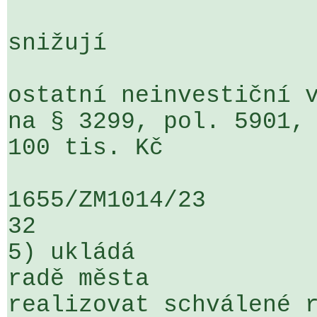
snižují

ostatní neinvestiční v
na § 3299, pol. 5901, Ú
100 tis. Kč

1655/ZM1014/23                   ...
32

5) ukládá

radě města

realizovat schválené r