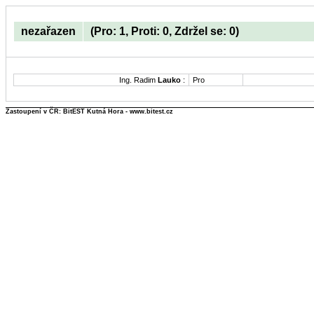
nezařazen
(Pro: 1, Proti: 0, Zdržel se: 0)
Ing. Radim
Lauko
:
Pro
Zastoupení v ČR: BitEST Kutná Hora - www.bitest.cz