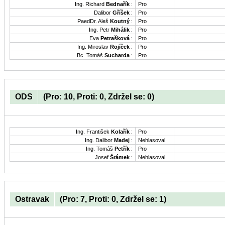
Ing. Richard
Bednařík
:
Pro
Dalibor
Gříšek
:
Pro
PaedDr. Aleš
Koutný
:
Pro
Ing. Petr
Mihálik
:
Pro
Eva
Petrašková
:
Pro
Ing. Miroslav
Rojíček
:
Pro
Bc. Tomáš
Sucharda
:
Pro
ODS
(Pro: 10, Proti: 0, Zdržel se: 0)
Ing. František
Kolařík
:
Pro
Ing. Dalibor
Madej
:
Nehlasoval
Ing. Tomáš
Petřík
:
Pro
Josef
Šrámek
:
Nehlasoval
Ostravak
(Pro: 7, Proti: 0, Zdržel se: 1)