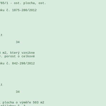
65/1 - ost. plocha, ost. 

ku č. 1875-280/2012 

t

        34

 m2, který vznikne 

. porost o celkové 

ku č. 842-298/2012 

t

        34

 plocha o výměře 503 m2 
