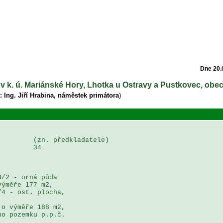
Dne 20.
 v k. ú. Mariánské Hory, Lhotka u Ostravy a Pustkovec, obe
: Ing. Jiří Hrabina, náměstek primátora
)
        (zn. předkladatele)

        34

/2 - orná půda  

ýměře 177 m2,  

4 - ost. plocha, 

o výměře 188 m2,  

o pozemku p.p.č. 
