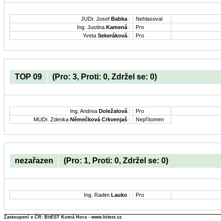
JUDr. Josef
Babka
:
Nehlasoval
Ing. Justina
Kamená
:
Pro
Yveta
Sekeráková
:
Pro
TOP 09
(Pro: 3, Proti: 0, Zdržel se: 0)
Ing. Andrea
Doležalová
:
Pro
MUDr. Zdenka
Němečková Crkvenjaš
:
Nepřítomen
nezařazen
(Pro: 1, Proti: 0, Zdržel se: 0)
Ing. Radim
Lauko
:
Pro
Zastoupení v ČR: BitEST Kutná Hora - www.bitest.cz