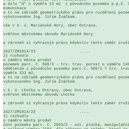
a dílu "d" o výměře 13 m2  z původního pozemku p.p.č. 7
komunikace   

a to na základě geometrického plánu pro rozdělení pozem
vyhotoveného Ing. Jiřím Žváčkem.

vše v k. ú. Mariánské Hory, obec Ostrava,

svěřeno městskému obvodu Mariánské Hory

a zároveň si vyhrazuje právo kdykoliv tento záměr zruši
1627/ZM1014/23                   .....                 
2) rozhodlo

o záměru města prodat  

pozemek parc. č. 506/3 - trv. trav. porost o výměře 148
oddělením z původního pozemku parc.č. 506/1 ? trv. trav
výměře 333 m2,  

a to na základě geometrického plánu pro rozdělení pozem
vyhotoveného Ing. Jiřím Žváčkem.

v k. ú. Lhotka u Ostravy, obec Ostrava,  

svěřeno městskému obvodu Lhotka

a zároveň si vyhrazuje právo kdykoliv tento záměr zruši
1627/ZM1014/23                   .....                 
3) rozhodlo

o záměru města prodat  

část pozemku parc. č. 2053/2 - ost. plocha, manipulační