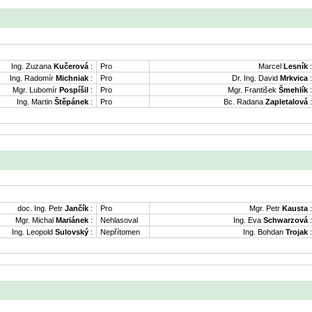
Ing. Zuzana
Kučerová
:
Pro
Marcel
Lesník
:
Ing. Radomír
Michniak
:
Pro
Dr. Ing. David
Mrkvica
:
Mgr. Lubomír
Pospíšil
:
Pro
Mgr. František
Šmehlík
:
Ing. Martin
Štěpánek
:
Pro
Bc. Radana
Zapletalová
:
doc. Ing. Petr
Jančík
:
Pro
Mgr. Petr
Kausta
:
Mgr. Michal
Mariánek
:
Nehlasoval
Ing. Eva
Schwarzová
:
Ing. Leopold
Sulovský
:
Nepřítomen
Ing. Bohdan
Trojak
: