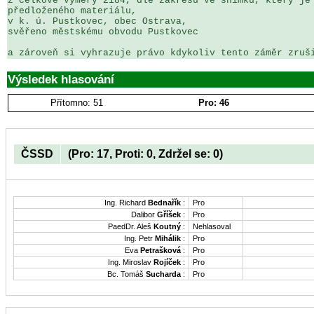
z celkové výměry 2184, dle zákresu ve snímku, který je 
předloženého materiálu,  

v k. ú. Pustkovec, obec Ostrava,    

svěřeno městskému obvodu Pustkovec

a zároveň si vyhrazuje právo kdykoliv tento záměr zruš
Výsledek hlasování
Přítomno: 51
Pro: 46
ČSSD
(Pro: 17, Proti: 0, Zdržel se: 0)
Ing. Richard
Bednařík
:
Pro
Dalibor
Gříšek
:
Pro
PaedDr. Aleš
Koutný
:
Nehlasoval
Ing. Petr
Mihálik
:
Pro
Eva
Petrašková
:
Pro
Ing. Miroslav
Rojíček
:
Pro
Bc. Tomáš
Sucharda
:
Pro