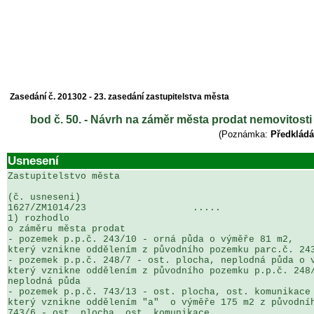
Zasedání č. 201302 - 23. zasedání zastupitelstva města
bod č. 50. - Návrh na záměr města prodat nemovitosti
(Poznámka:
Předkládá
Usnesení
Zastupitelstvo města

(č. usneseni)                                          
1627/ZM1014/23                   .....                 
1) rozhodlo

o záměru města prodat

- pozemek p.p.č. 243/10 - orná půda o výměře 81 m2,  

který vznikne oddělením z původního pozemku parc.č. 243
- pozemek p.p.č. 248/7 - ost. plocha, neplodná půda o v
který vznikne oddělením z původního pozemku p.p.č. 248/
neplodná půda

- pozemek p.p.č. 743/13 - ost. plocha, ost. komunikace 
který vznikne oddělením "a"  o výměře 175 m2 z původníh
743/6 - ost. plocha, ost. komunikace  
