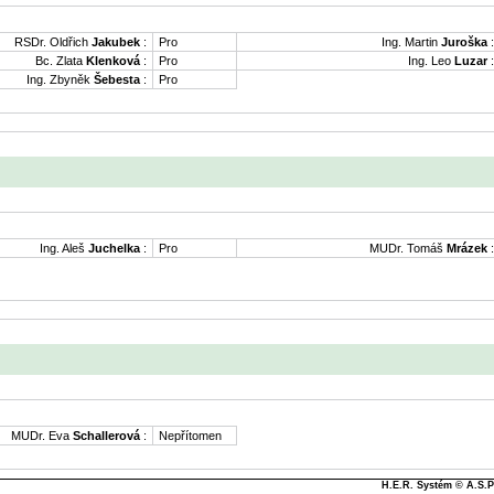
RSDr. Oldřich
Jakubek
:
Pro
Ing. Martin
Juroška
:
Bc. Zlata
Klenková
:
Pro
Ing. Leo
Luzar
:
Ing. Zbyněk
Šebesta
:
Pro
Ing. Aleš
Juchelka
:
Pro
MUDr. Tomáš
Mrázek
:
MUDr. Eva
Schallerová
:
Nepřítomen
H.E.R. Systém © A.S.Pa