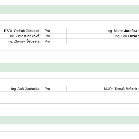
RSDr. Oldřich
Jakubek
:
Pro
Ing. Martin
Juroška
:
Bc. Zlata
Klenková
:
Pro
Ing. Leo
Luzar
:
Ing. Zbyněk
Šebesta
:
Pro
Ing. Aleš
Juchelka
:
Pro
MUDr. Tomáš
Mrázek
: