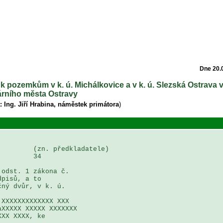
Dne 20.
 k pozemkům v k. ú. Michálkovice a v k. ú. Slezská Ostrava v
árního města Ostravy
: Ing. Jiří Hrabina, náměstek primátora
)
        (zn. předkladatele)

        34

odst. 1 zákona č. 

pisů, a to

ný dvůr, v k. ú. 

XXXXXXXXXXXXX XXX 

XXXXX XXXXX XXXXXXX 

XX XXXX, ke 
