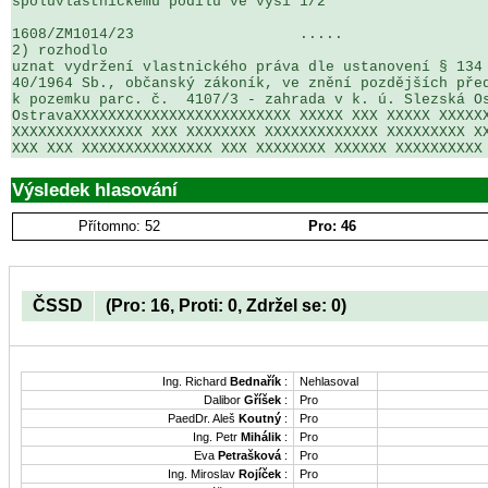
spoluvlastnickému podílu ve výši 1/2

1608/ZM1014/23                   .....                 
2) rozhodlo

uznat vydržení vlastnického práva dle ustanovení § 134 
40/1964 Sb., občanský zákoník, ve znění pozdějších před
k pozemku parc. č.  4107/3 - zahrada v k. ú. Slezská Os
OstravaXXXXXXXXXXXXXXXXXXXXXXXXX XXXXX XXX XXXXX XXXXXX
XXXXXXXXXXXXXXX XXX XXXXXXXX XXXXXXXXXXXXX XXXXXXXXX XX
XXX XXX XXXXXXXXXXXXXXX XXX XXXXXXXX XXXXXX XXXXXXXXXX
Výsledek hlasování
Přítomno: 52
Pro: 46
ČSSD
(Pro: 16, Proti: 0, Zdržel se: 0)
Ing. Richard
Bednařík
:
Nehlasoval
Dalibor
Gříšek
:
Pro
PaedDr. Aleš
Koutný
:
Pro
Ing. Petr
Mihálik
:
Pro
Eva
Petrašková
:
Pro
Ing. Miroslav
Rojíček
:
Pro