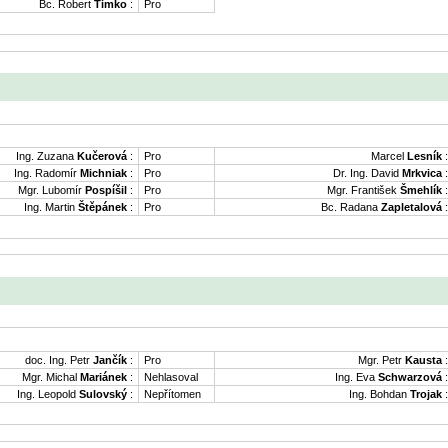
Bc. Robert
Timko
:
Pro
Ing. Zuzana
Kučerová
:
Pro
Marcel
Lesník
:
Ing. Radomír
Michniak
:
Pro
Dr. Ing. David
Mrkvica
:
Mgr. Lubomír
Pospíšil
:
Pro
Mgr. František
Šmehlík
:
Ing. Martin
Štěpánek
:
Pro
Bc. Radana
Zapletalová
:
doc. Ing. Petr
Jančík
:
Pro
Mgr. Petr
Kausta
:
Mgr. Michal
Mariánek
:
Nehlasoval
Ing. Eva
Schwarzová
:
Ing. Leopold
Sulovský
:
Nepřítomen
Ing. Bohdan
Trojak
: