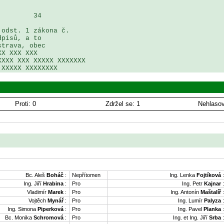
        34

odst. 1 zákona č. 

pisů, a to

trava, obec 

X XXX XXX 

XXX XXX XXXXX XXXXXXX 

 XXXXX XXXXXXXX 
Proti: 0
Zdržel se: 1
Nehlasov
Bc. Aleš
Boháč
:
Nepřítomen
Ing. Lenka
Fojtíková
:
Ing. Jiří
Hrabina
:
Pro
Ing. Petr
Kajnar
:
Vladimír
Marek
:
Pro
Ing. Antonín
Maštalíř
:
Vojtěch
Mynář
:
Pro
Ing. Lumír
Palyza
:
Ing. Simona
Piperková
:
Pro
Ing. Pavel
Planka
:
Bc. Monika
Schromová
:
Pro
Ing. et Ing. Jiří
Srba
: