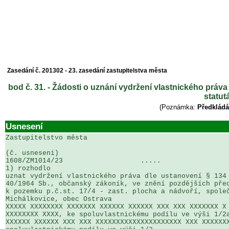
Zasedání č. 201302 - 23. zasedání zastupitelstva města
bod č. 31. - Žádosti o uznání vydržení vlastnického práva
statut
(Poznámka:
Předkládá
Usnesení
Zastupitelstvo města

(č. usneseni)                                          
1608/ZM1014/23                   .....                 
1) rozhodlo

uznat vydržení vlastnického práva dle ustanovení § 134 
40/1964 Sb., občanský zákoník, ve znění pozdějších před
k pozemku p.č.st. 17/4 - zast. plocha a nádvoří, společ
Michálkovice, obec Ostrava

XXXXX XXXXXXXX XXXXXXX XXXXXX XXXXXX XXX XXX XXXXXXX X 
XXXXXXXX XXXX, ke spoluvlastnickému podílu ve výši 1/2a
XXXXXX XXXXXX XXX XXX XXXXXXXXXXXXXXXXXXXXX XXX XXXXXXX