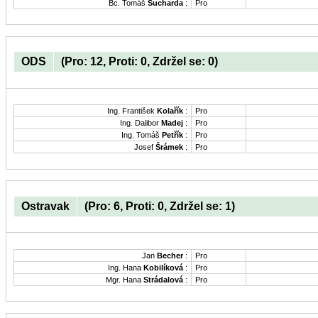
Bc. Tomáš
Sucharda
:
Pro
ODS
(Pro: 12, Proti: 0, Zdržel se: 0)
Ing. František
Kolařík
:
Pro
Ing. Dalibor
Madej
:
Pro
Ing. Tomáš
Petřík
:
Pro
Josef
Šrámek
:
Pro
Ostravak
(Pro: 6, Proti: 0, Zdržel se: 1)
Jan
Becher
:
Pro
Ing. Hana
Kobilíková
:
Pro
Mgr. Hana
Strádalová
:
Pro