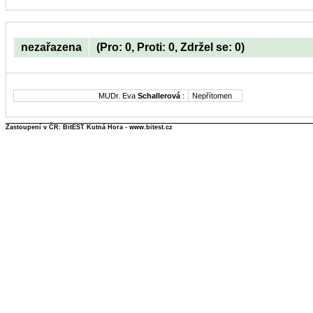
nezařazena
(Pro: 0, Proti: 0, Zdržel se: 0)
MUDr. Eva
Schallerová
:
Nepřítomen
Zastoupení v ČR: BitEST Kutná Hora - www.bitest.cz