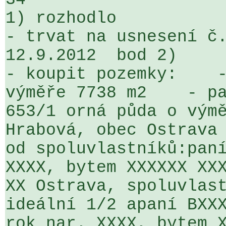
1) rozhodlo

- trvat na usnesení č.
12.9.2012  bod 2)

- koupit pozemky:    -
výměře 7738 m2    - pa
653/1 orná půda o výmě
Hrabová, obec Ostrava

od spoluvlastníků:paní
XXXX, bytem XXXXXX XXX
XX Ostrava, spoluvlast
ideální 1/2 apaní BXXX
rok nar. XXXX, bytem X