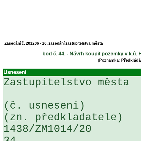
Zasedání č. 201206 - 20. zasedání zastupitelstva města
bod č. 44. - Návrh koupit pozemky v k.ú. H
(Poznámka:
Předkládá
Usnesení
Zastupitelstvo města

(č. usneseni)                                                  
(zn. předkladatele)

1438/ZM1014/20                   ...
34
