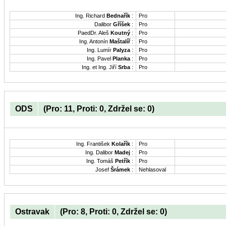
Ing. Richard
Bednařík
:
Pro
Dalibor
Gříšek
:
Pro
PaedDr. Aleš
Koutný
:
Pro
Ing. Antonín
Maštalíř
:
Pro
Ing. Lumír
Palyza
:
Pro
Ing. Pavel
Planka
:
Pro
Ing. et Ing. Jiří
Srba
:
Pro
ODS
(Pro: 11, Proti: 0, Zdržel se: 0)
Ing. František
Kolařík
:
Pro
Ing. Dalibor
Madej
:
Pro
Ing. Tomáš
Petřík
:
Pro
Josef
Šrámek
:
Nehlasoval
Ostravak
(Pro: 8, Proti: 0, Zdržel se: 0)