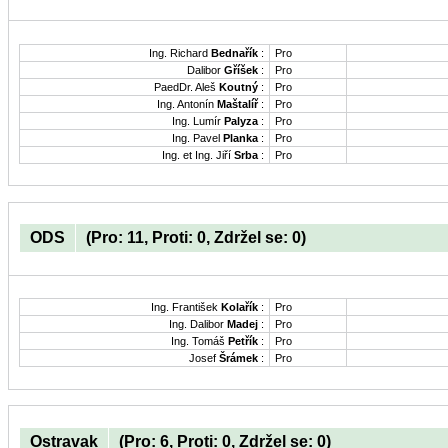
Ing. Richard
Bednařík
:
Pro
Dalibor
Gříšek
:
Pro
PaedDr. Aleš
Koutný
:
Pro
Ing. Antonín
Maštalíř
:
Pro
Ing. Lumír
Palyza
:
Pro
Ing. Pavel
Planka
:
Pro
Ing. et Ing. Jiří
Srba
:
Pro
ODS
(Pro: 11, Proti: 0, Zdržel se: 0)
Ing. František
Kolařík
:
Pro
Ing. Dalibor
Madej
:
Pro
Ing. Tomáš
Petřík
:
Pro
Josef
Šrámek
:
Pro
Ostravak
(Pro: 6, Proti: 0, Zdržel se: 0)