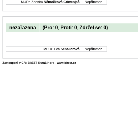
MUDr. Zdenka
Němečková Crkvenjaš
:
Nepřítomen
nezařazena
(Pro: 0, Proti: 0, Zdržel se: 0)
MUDr. Eva
Schallerová
:
Nepřítomen
Zastoupení v ČR: BitEST Kutná Hora - www.bitest.cz