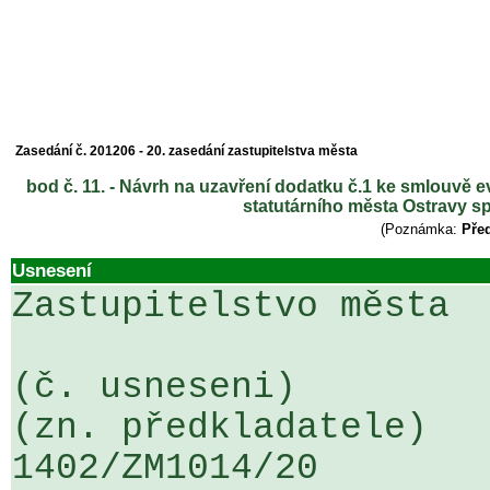
Zasedání č. 201206 - 20. zasedání zastupitelstva města
bod č. 11. - Návrh na uzavření dodatku č.1 ke smlouvě e
statutárního města Ostravy sp
(Poznámka:
Před
Usnesení
Zastupitelstvo města

(č. usneseni)                                                  
(zn. předkladatele)

1402/ZM1014/20                   ...