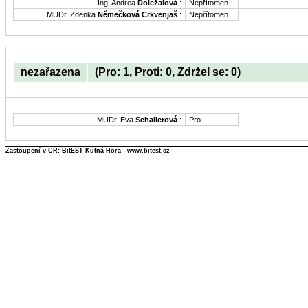
Ing. Andrea
Doležalová
:
Nepřítomen
MUDr. Zdenka
Němečková Crkvenjaš
:
Nepřítomen
nezařazena
(Pro: 1, Proti: 0, Zdržel se: 0)
MUDr. Eva
Schallerová
:
Pro
Zastoupení v ČR: BitEST Kutná Hora - www.bitest.cz