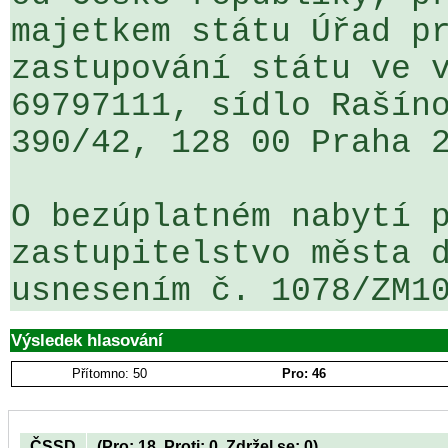
majetkem státu Úřad pr
zastupování státu ve v
69797111, sídlo Rašíno
390/42, 128 00 Praha 2
O bezúplatném nabytí p
zastupitelstvo města d
usnesením č. 1078/ZM1
Výsledek hlasování
Přítomno: 50
Pro: 46
ČSSD
(Pro: 18, Proti: 0, Zdržel se: 0)