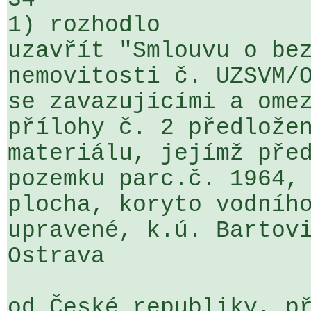
1) rozhodlo

uzavřít "Smlouvu o bez
nemovitosti č. UZSVM/O
se zavazujícími a omez
přílohy č. 2 předložen
materiálu, jejímž před
pozemku parc.č. 1964, 
plocha, koryto vodního
upravené, k.ú. Bartovi
Ostrava

od České republiky, př