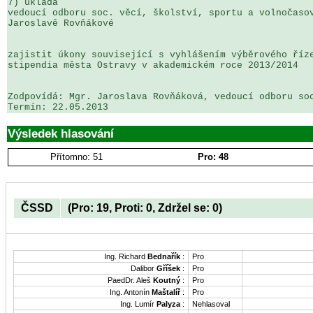
7) ukládá

vedoucí odboru soc. věcí, školství, sportu a volnočasov
Jaroslavě Rovňákové

zajistit úkony související s vyhlášením výběrového říze
stipendia města Ostravy v akademickém roce 2013/2014

Zodpovídá: Mgr. Jaroslava Rovňáková, vedoucí odboru soc
Termín: 22.05.2013
Výsledek hlasování
Přítomno: 51
Pro: 48
ČSSD
(Pro: 19, Proti: 0, Zdržel se: 0)
Ing. Richard
Bednařík
:
Pro
Dalibor
Gříšek
:
Pro
PaedDr. Aleš
Koutný
:
Pro
Ing. Antonín
Maštalíř
:
Pro
Ing. Lumír
Palyza
:
Nehlasoval