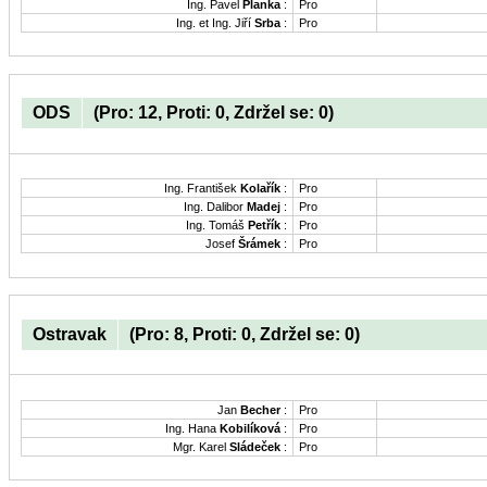
Ing. Pavel
Planka
:
Pro
Ing. et Ing. Jiří
Srba
:
Pro
ODS
(Pro: 12, Proti: 0, Zdržel se: 0)
Ing. František
Kolařík
:
Pro
Ing. Dalibor
Madej
:
Pro
Ing. Tomáš
Petřík
:
Pro
Josef
Šrámek
:
Pro
Ostravak
(Pro: 8, Proti: 0, Zdržel se: 0)
Jan
Becher
:
Pro
Ing. Hana
Kobilíková
:
Pro
Mgr. Karel
Sládeček
:
Pro