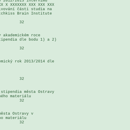
 2012/2013 internímu 

X X XXXXXXX XXX XXX XXX 

vování části studia na 

chkiss Brain Institute 

        32

 akademickém roce 

ipendia dle bodu 1) a 2) 

        32

mický rok 2013/2014 dle 

        32

stipendia města Ostravy 

ého materiálu

        32

ěsta Ostravy v 

o materiálu

        32
