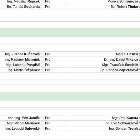
Ing. Miroslav
Rojíček
:
Pro
Monika
Schromová
:
Bc. Tomáš
Sucharda
:
Pro
Bc. Robert
Timko
:
Ing. Zuzana
Kučerová
:
Pro
Marcel
Lesník
:
Ing. Radomír
Michniak
:
Pro
Dr. Ing. David
Mrkvica
:
Mgr. Lubomír
Pospíšil
:
Pro
Mgr. František
Šmehlík
:
Ing. Martin
Štěpánek
:
Pro
Bc. Radana
Zapletalová
:
doc. Ing. Petr
Jančík
:
Pro
Mgr. Petr
Kausta
:
Mgr. Michal
Mariánek
:
Pro
Ing. Eva
Schwarzová
:
Ing. Leopold
Sulovský
:
Pro
Ing. Bohdan
Trojak
: