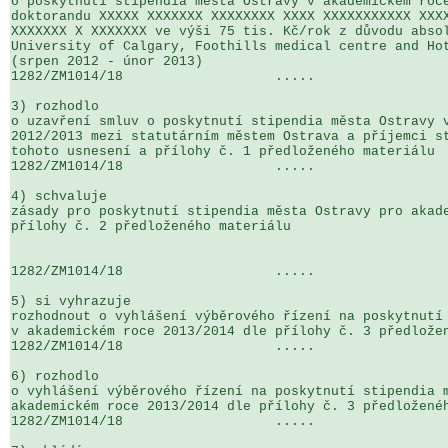
o poskytnutí stipendia města Ostravy v akademickém roce
doktorandu XXXXX XXXXXXX XXXXXXXX XXXX XXXXXXXXXXX XXXX
XXXXXXX X XXXXXXX ve výši 75 tis. Kč/rok z důvodu absol
University of Calgary, Foothills medical centre and Hot
(srpen 2012 - únor 2013)

1282/ZM1014/18                   .....                 
3) rozhodlo

o uzavření smluv o poskytnutí stipendia města Ostravy v
2012/2013 mezi statutárním městem Ostrava a příjemci st
tohoto usnesení a přílohy č. 1 předloženého materiálu

1282/ZM1014/18                   .....                 
4) schvaluje

zásady pro poskytnutí stipendia města Ostravy pro akade
přílohy č. 2 předloženého materiálu

1282/ZM1014/18                   .....                 
5) si vyhrazuje

rozhodnout o vyhlášení výběrového řízení na poskytnutí 
v akademickém roce 2013/2014 dle přílohy č. 3 předložen
1282/ZM1014/18                   .....                 
6) rozhodlo

o vyhlášení výběrového řízení na poskytnutí stipendia m
akademickém roce 2013/2014 dle přílohy č. 3 předloženéh
1282/ZM1014/18                   .....                 