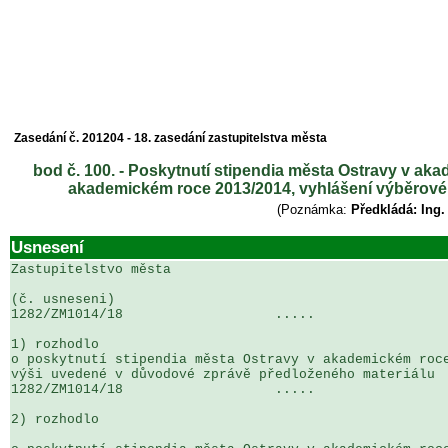
Zasedání č. 201204 - 18. zasedání zastupitelstva města
bod č. 100. - Poskytnutí stipendia města Ostravy v ak
akademickém roce 2013/2014, vyhlášení výběrovéh
(Poznámka:
Předkládá: Ing.
Usnesení
Zastupitelstvo města

(č. usneseni)                                          
1282/ZM1014/18                   .....                 
1) rozhodlo

o poskytnutí stipendia města Ostravy v akademickém roce
výši uvedené v důvodové zprávě předloženého materiálu

1282/ZM1014/18                   .....                 
2) rozhodlo
