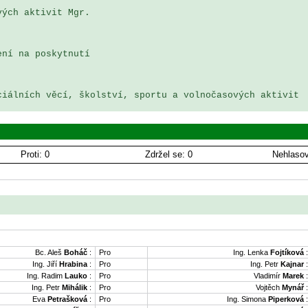
ých aktivit Mgr. 

ní na poskytnutí 

iálních věcí, školství, sportu a volnočasových aktivit

Proti: 0
Zdržel se: 0
Nehlasov
Bc. Aleš
Boháč
:
Pro
Ing. Lenka
Fojtíková
:
Ing. Jiří
Hrabina
:
Pro
Ing. Petr
Kajnar
:
Ing. Radim
Lauko
:
Pro
Vladimír
Marek
:
Ing. Petr
Mihálik
:
Pro
Vojtěch
Mynář
:
Eva
Petrašková
:
Pro
Ing. Simona
Piperková
: