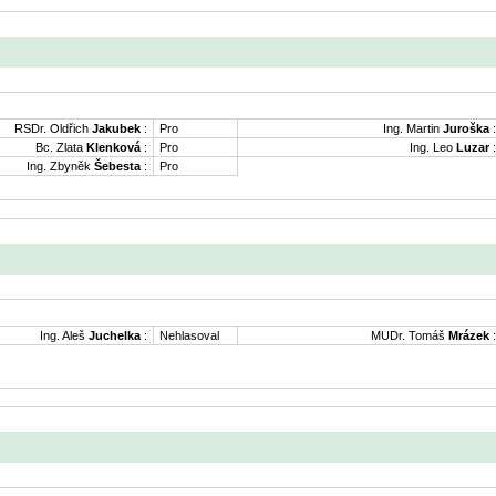
RSDr. Oldřich
Jakubek
:
Pro
Ing. Martin
Juroška
:
Bc. Zlata
Klenková
:
Pro
Ing. Leo
Luzar
:
Ing. Zbyněk
Šebesta
:
Pro
Ing. Aleš
Juchelka
:
Nehlasoval
MUDr. Tomáš
Mrázek
: