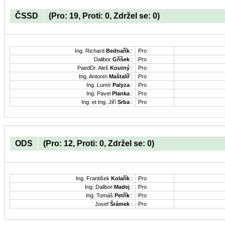
ČSSD
(Pro: 19, Proti: 0, Zdržel se: 0)
Ing. Richard
Bednařík
:
Pro
Dalibor
Gříšek
:
Pro
PaedDr. Aleš
Koutný
:
Pro
Ing. Antonín
Maštalíř
:
Pro
Ing. Lumír
Palyza
:
Pro
Ing. Pavel
Planka
:
Pro
Ing. et Ing. Jiří
Srba
:
Pro
ODS
(Pro: 12, Proti: 0, Zdržel se: 0)
Ing. František
Kolařík
:
Pro
Ing. Dalibor
Madej
:
Pro
Ing. Tomáš
Petřík
:
Pro
Josef
Šrámek
:
Pro