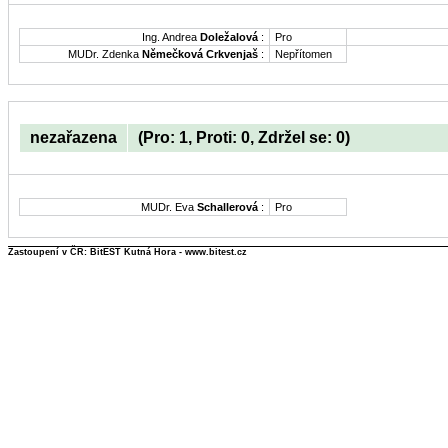
Ing. Andrea
Doležalová
:
Pro
MUDr. Zdenka
Němečková Crkvenjaš
:
Nepřítomen
nezařazena
(Pro: 1, Proti: 0, Zdržel se: 0)
MUDr. Eva
Schallerová
:
Pro
Zastoupení v ČR: BitEST Kutná Hora - www.bitest.cz