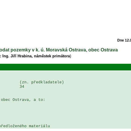
Dne 12.
rodat pozemky v k. ú. Moravská Ostrava, obec Ostrava
: Ing. Jiří Hrabina, náměstek primátora
)
        (zn. předkladatele)

        34

obec Ostrava, a to:

předloženého materiálu