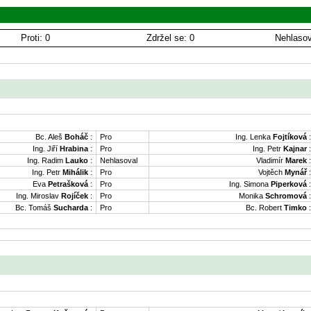
Proti: 0
Zdržel se: 0
Nehlasov
Bc. Aleš
Boháč
:
Pro
Ing. Lenka
Fojtíková
:
Ing. Jiří
Hrabina
:
Pro
Ing. Petr
Kajnar
:
Ing. Radim
Lauko
:
Nehlasoval
Vladimír
Marek
:
Ing. Petr
Mihálik
:
Pro
Vojtěch
Mynář
:
Eva
Petrašková
:
Pro
Ing. Simona
Piperková
:
Ing. Miroslav
Rojíček
:
Pro
Monika
Schromová
:
Bc. Tomáš
Sucharda
:
Pro
Bc. Robert
Timko
: