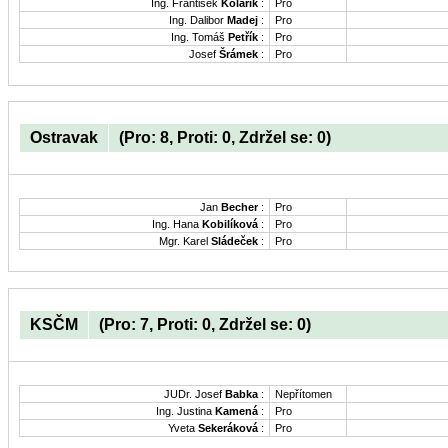
Ing. František
Kolařík
:
Pro
Ing. Dalibor
Madej
:
Pro
Ing. Tomáš
Petřík
:
Pro
Josef
Šrámek
:
Pro
Ostravak
(Pro: 8, Proti: 0, Zdržel se: 0)
Jan
Becher
:
Pro
Ing. Hana
Kobilíková
:
Pro
Mgr. Karel
Sládeček
:
Pro
KSČM
(Pro: 7, Proti: 0, Zdržel se: 0)
JUDr. Josef
Babka
:
Nepřítomen
Ing. Justina
Kamená
:
Pro
Yveta
Sekeráková
:
Pro