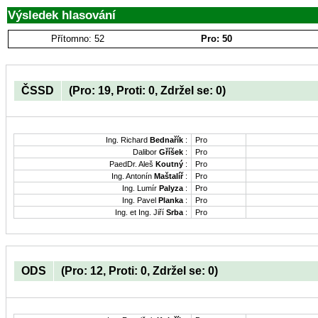
Výsledek hlasování
Přítomno: 52
Pro: 50
ČSSD
(Pro: 19, Proti: 0, Zdržel se: 0)
Ing. Richard
Bednařík
:
Pro
Dalibor
Gříšek
:
Pro
PaedDr. Aleš
Koutný
:
Pro
Ing. Antonín
Maštalíř
:
Pro
Ing. Lumír
Palyza
:
Pro
Ing. Pavel
Planka
:
Pro
Ing. et Ing. Jiří
Srba
:
Pro
ODS
(Pro: 12, Proti: 0, Zdržel se: 0)