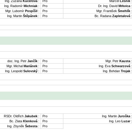
Ing. Zuzana
Kučerová
:
Pro
Marcel
Lesník
:
Ing. Radomír
Michniak
:
Pro
Dr. Ing. David
Mrkvica
:
Mgr. Lubomír
Pospíšil
:
Pro
Mgr. František
Šmehlík
:
Ing. Martin
Štěpánek
:
Pro
Bc. Radana
Zapletalová
:
doc. Ing. Petr
Jančík
:
Pro
Mgr. Petr
Kausta
:
Mgr. Michal
Mariánek
:
Pro
Ing. Eva
Schwarzová
:
Ing. Leopold
Sulovský
:
Pro
Ing. Bohdan
Trojak
:
RSDr. Oldřich
Jakubek
:
Pro
Ing. Martin
Juroška
:
Bc. Zlata
Klenková
:
Pro
Ing. Leo
Luzar
:
Ing. Zbyněk
Šebesta
:
Pro