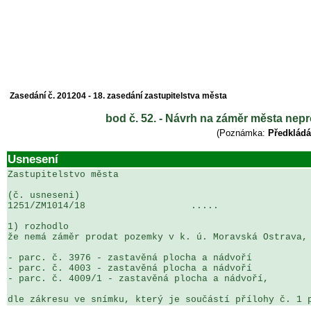
Zasedání č. 201204 - 18. zasedání zastupitelstva města
bod č. 52. - Návrh na záměr města nep
(Poznámka:
Předkládá
Usnesení
Zastupitelstvo města

(č. usneseni)                                          
1251/ZM1014/18                   .....                 
1) rozhodlo

že nemá záměr prodat pozemky v k. ú. Moravská Ostrava, 
- parc. č. 3976 - zastavěná plocha a nádvoří

- parc. č. 4003 - zastavěná plocha a nádvoří

- parc. č. 4009/1 - zastavěná plocha a nádvoří,

dle zákresu ve snímku, který je součástí přílohy č. 1 