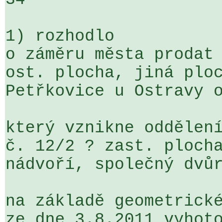
1) rozhodlo

o záměru města prodat 
ost. plocha, jiná ploc
Petřkovice u Ostravy o
který vznikne oddělení
č. 12/2 ? zast. plocha
nádvoří, společný dvůr
na základě geometrické
ze dne 3.8.2011 vyhoto