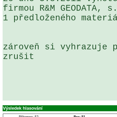
firmou R&M GEODATA, s.
1 předloženého materiá
zároveň si vyhrazuje p
zrušit

Výsledek hlasování
Přítomno: 52
Pro: 51