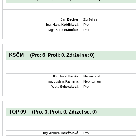
Jan
Becher
:
Zdržel se
Ing. Hana
Kobilíková
:
Pro
Mgr. Karel
Sládeček
:
Pro
KSČM
(Pro: 6, Proti: 0, Zdržel se: 0)
JUDr. Josef
Babka
:
Nehlasoval
Ing. Justina
Kamená
:
Nepřítomen
Yveta
Sekeráková
:
Pro
TOP 09
(Pro: 3, Proti: 0, Zdržel se: 0)
Ing. Andrea
Doležalová
:
Pro