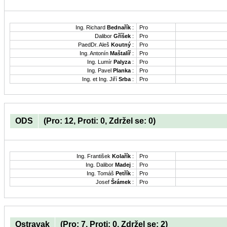
Ing. Richard
Bednařík
:
Pro
Dalibor
Gříšek
:
Pro
PaedDr. Aleš
Koutný
:
Pro
Ing. Antonín
Maštalíř
:
Pro
Ing. Lumír
Palyza
:
Pro
Ing. Pavel
Planka
:
Pro
Ing. et Ing. Jiří
Srba
:
Pro
ODS
(Pro: 12, Proti: 0, Zdržel se: 0)
Ing. František
Kolařík
:
Pro
Ing. Dalibor
Madej
:
Pro
Ing. Tomáš
Petřík
:
Pro
Josef
Šrámek
:
Pro
Ostravak
(Pro: 7, Proti: 0, Zdržel se: 2)