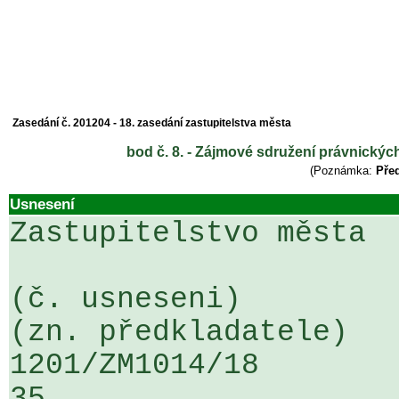
Zasedání č. 201204 - 18. zasedání zastupitelstva města
bod č. 8. - Zájmové sdružení právnick
(Poznámka:
Před
Usnesení
Zastupitelstvo města

(č. usneseni)                                                  
(zn. předkladatele)

1201/ZM1014/18                   ...
35
