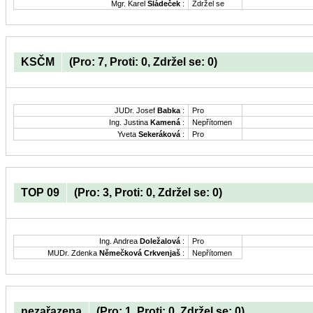
Mgr. Karel
Sládeček
:
Zdržel se
KSČM
(Pro: 7, Proti: 0, Zdržel se: 0)
JUDr. Josef
Babka
:
Pro
Ing. Justina
Kamená
:
Nepřítomen
Yveta
Sekeráková
:
Pro
TOP 09
(Pro: 3, Proti: 0, Zdržel se: 0)
Ing. Andrea
Doležalová
:
Pro
MUDr. Zdenka
Němečková Crkvenjaš
:
Nepřítomen
nezařazena
(Pro: 1, Proti: 0, Zdržel se: 0)