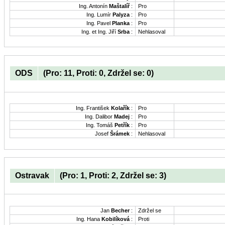
Ing. Antonín
Maštalíř
:
Pro
Ing. Lumír
Palyza
:
Pro
Ing. Pavel
Planka
:
Pro
Ing. et Ing. Jiří
Srba
:
Nehlasoval
ODS
(Pro: 11, Proti: 0, Zdržel se: 0)
Ing. František
Kolařík
:
Pro
Ing. Dalibor
Madej
:
Pro
Ing. Tomáš
Petřík
:
Pro
Josef
Šrámek
:
Nehlasoval
Ostravak
(Pro: 1, Proti: 2, Zdržel se: 3)
Jan
Becher
:
Zdržel se
Ing. Hana
Kobilíková
:
Proti