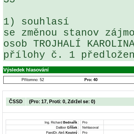
1) souhlasí

se změnou stanov zájmo
osob TROJHALÍ KAROLINA
přílohy č. 1 předlože
Výsledek hlasování
Přítomno: 52
Pro: 40
ČSSD
(Pro: 17, Proti: 0, Zdržel se: 0)
Ing. Richard
Bednařík
:
Pro
Dalibor
Gříšek
:
Nehlasoval
PaedDr. Aleš
Koutný
:
Pro