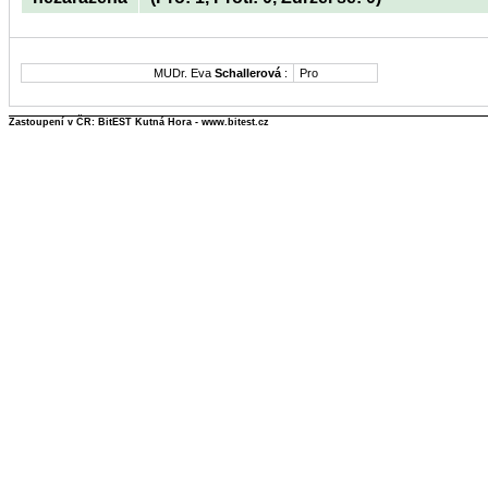
MUDr. Eva
Schallerová
:
Pro
Zastoupení v ČR: BitEST Kutná Hora - www.bitest.cz