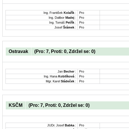
Ing. František
Kolařík
:
Pro
Ing. Dalibor
Madej
:
Pro
Ing. Tomáš
Petřík
:
Pro
Josef
Šrámek
:
Pro
Ostravak
(Pro: 7, Proti: 0, Zdržel se: 0)
Jan
Becher
:
Pro
Ing. Hana
Kobilíková
:
Pro
Mgr. Karel
Sládeček
:
Pro
KSČM
(Pro: 7, Proti: 0, Zdržel se: 0)
JUDr. Josef
Babka
:
Pro