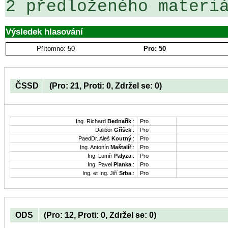
2 předloženého materi
Výsledek hlasování
Přítomno: 50
Pro: 50
ČSSD
(Pro: 21, Proti: 0, Zdržel se: 0)
Ing. Richard
Bednařík
:
Pro
Dalibor
Gříšek
:
Pro
PaedDr. Aleš
Koutný
:
Pro
Ing. Antonín
Maštalíř
:
Pro
Ing. Lumír
Palyza
:
Pro
Ing. Pavel
Planka
:
Pro
Ing. et Ing. Jiří
Srba
:
Pro
ODS
(Pro: 12, Proti: 0, Zdržel se: 0)