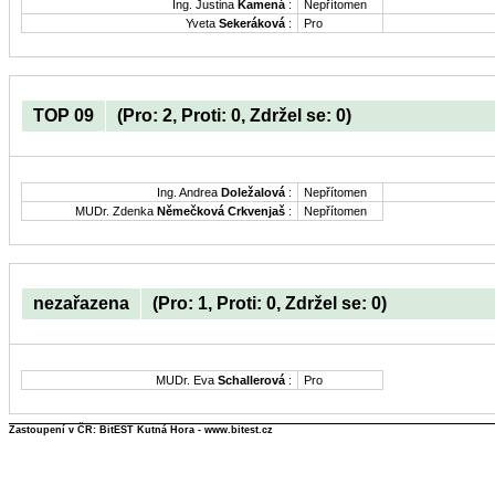
Ing. Justina
Kamená
:
Nepřítomen
Yveta
Sekeráková
:
Pro
TOP 09
(Pro: 2, Proti: 0, Zdržel se: 0)
Ing. Andrea
Doležalová
:
Nepřítomen
MUDr. Zdenka
Němečková Crkvenjaš
:
Nepřítomen
nezařazena
(Pro: 1, Proti: 0, Zdržel se: 0)
MUDr. Eva
Schallerová
:
Pro
Zastoupení v ČR: BitEST Kutná Hora - www.bitest.cz