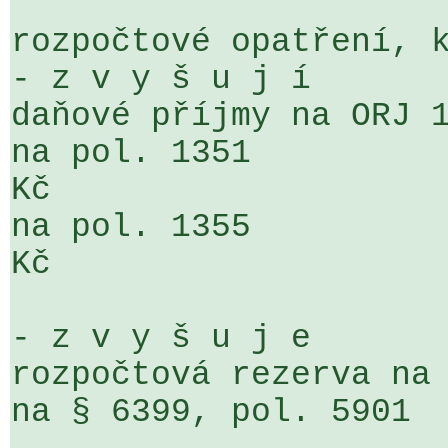
rozpočtové opatření, k
- z v y š u j í 

daňové příjmy na ORJ 1
na pol. 1351          
Kč 

na pol. 1355          
Kč 

- z v y š u j e 

rozpočtová rezerva na 
na § 6399, pol. 5901  