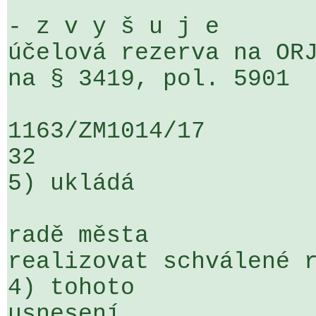
- z v y š u j e 

účelová rezerva na ORJ
na § 3419, pol. 5901  
1163/ZM1014/17                   ...
32

5) ukládá

radě města

realizovat schválené r
4) tohoto 

usnesení
