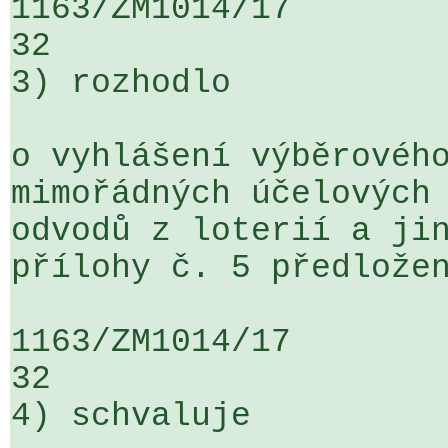
1163/ZM1014/17                   ...
32

3) rozhodlo

o vyhlášení výběrového
mimořádných účelových 
odvodů z loterií a jin
přílohy č. 5 předložen
1163/ZM1014/17                   ...
32

4) schvaluje
