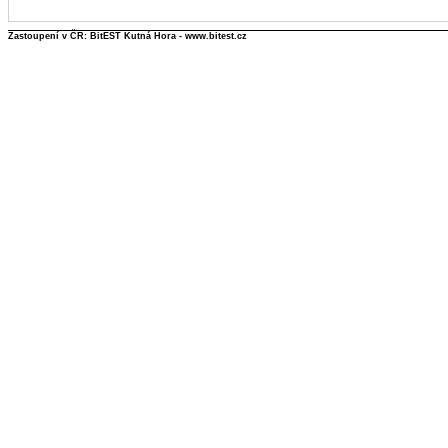
Zastoupení v ČR: BitEST Kutná Hora - www.bitest.cz