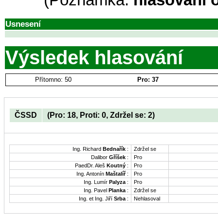
(Poznámka:
hlasování 
Usnesení
Výsledek hlasování
Přítomno: 50
Pro: 37
ČSSD
(Pro: 18, Proti: 0, Zdržel se: 2)
Ing. Richard
Bednařík
:
Zdržel se
Dalibor
Gříšek
:
Pro
PaedDr. Aleš
Koutný
:
Pro
Ing. Antonín
Maštalíř
:
Pro
Ing. Lumír
Palyza
:
Pro
Ing. Pavel
Planka
:
Zdržel se
Ing. et Ing. Jiří
Srba
:
Nehlasoval