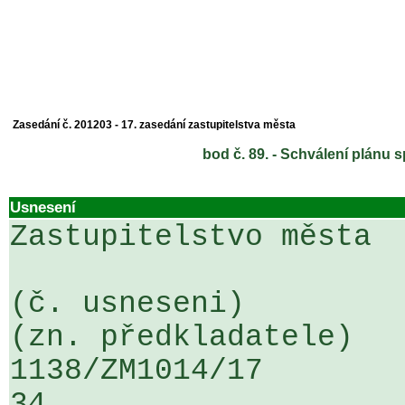
Zasedání č. 201203 - 17. zasedání zastupitelstva města
bod č. 89. - Schválení plánu
Usnesení
Zastupitelstvo města

(č. usneseni)                                                  
(zn. předkladatele)

1138/ZM1014/17                   ...
34
