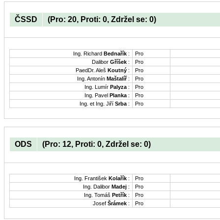
ČSSD
(Pro: 20, Proti: 0, Zdržel se: 0)
Ing. Richard
Bednařík
:
Pro
Dalibor
Gříšek
:
Pro
PaedDr. Aleš
Koutný
:
Pro
Ing. Antonín
Maštalíř
:
Pro
Ing. Lumír
Palyza
:
Pro
Ing. Pavel
Planka
:
Pro
Ing. et Ing. Jiří
Srba
:
Pro
ODS
(Pro: 12, Proti: 0, Zdržel se: 0)
Ing. František
Kolařík
:
Pro
Ing. Dalibor
Madej
:
Pro
Ing. Tomáš
Petřík
:
Pro
Josef
Šrámek
:
Pro