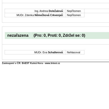
Ing. Andrea
Doležalová
:
Nepřítomen
MUDr. Zdenka
Němečková Crkvenjaš
:
Nepřítomen
nezařazena
(Pro: 0, Proti: 0, Zdržel se: 0)
MUDr. Eva
Schallerová
:
Nehlasoval
Zastoupení v ČR: BitEST Kutná Hora - www.bitest.cz